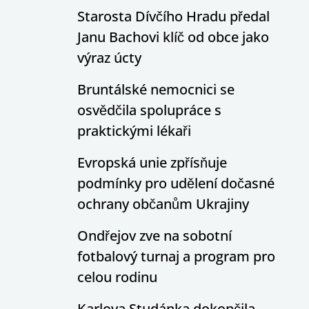
Starosta Dívčího Hradu předal
Janu Bachovi klíč od obce jako
výraz úcty
Bruntálské nemocnici se
osvědčila spolupráce s
praktickými lékaři
Evropská unie zpřísňuje
podmínky pro udělení dočasné
ochrany občanům Ukrajiny
Ondřejov zve na sobotní
fotbalový turnaj a program pro
celou rodinu
Karlova Studánka dokončila