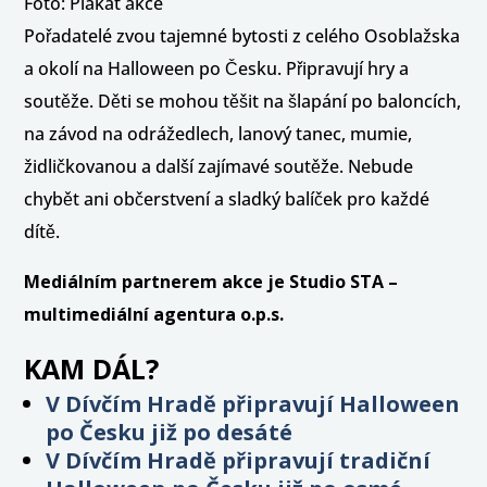
Foto: Plakát akce
Pořadatelé zvou tajemné bytosti z celého Osoblažska
a okolí na Halloween po Česku. Připravují hry a
soutěže. Děti se mohou těšit na šlapání po baloncích,
na závod na odrážedlech, lanový tanec, mumie,
židličkovanou a další zajímavé soutěže. Nebude
chybět ani občerstvení a sladký balíček pro každé
dítě.
Mediálním partnerem akce je Studio STA –
multimediální agentura o.p.s.
KAM DÁL?
V Dívčím Hradě připravují Halloween
po Česku již po desáté
V Dívčím Hradě připravují tradiční