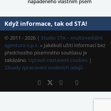
napadeného vlastním psem
Když informace, tak od STA!
© 2011 - 2026 |
Studio STA – multimediální
agentura o.p.s.
» Jakékoli užití informací bez
předchozího písemného souhlasu je
zakázáno.
Upravit nastavení cookies
|
Zásady zpracování osobních údajů