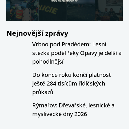
Nejnovější zprávy
Vrbno pod Pradědem: Lesní
stezka podél řeky Opavy je delší a
pohodlnější
Do konce roku končí platnost
ještě 284 tisícům řidičských
průkazů
Rýmařov: Dřevařské, lesnické a
myslivecké dny 2026