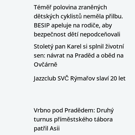
Téměř polovina zraněných
dětských cyklistů neměla přilbu.
BESIP apeluje na rodiče, aby
bezpečnost dětí nepodceňovali
Stoletý pan Karel si splnil životní
sen: návrat na Praděd a oběd na
Ovčárně
Jazzclub SVČ Rýmařov slaví 20 let
Vrbno pod Pradědem: Druhý
turnus příměstského tábora
patřil Asii