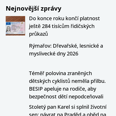
Nejnovější zprávy
Do konce roku končí platnost
ještě 284 tisícům řidičských
průkazů
Rýmařov: Dřevařské, lesnické a
myslivecké dny 2026
Téměř polovina zraněných
dětských cyklistů neměla přilbu.
BESIP apeluje na rodiče, aby
bezpečnost dětí nepodceňovali
Stoletý pan Karel si splnil životní
sen: návrat na Praděd a oběd na