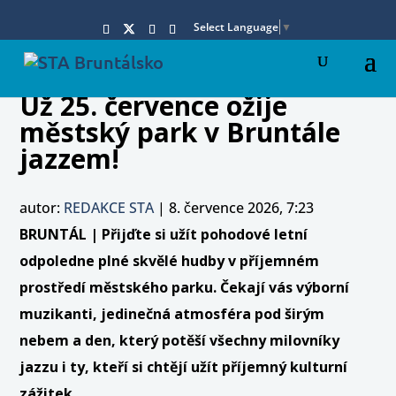
Select Language
▼
Už 25. července ožije
městský park v Bruntále
jazzem!
autor:
REDAKCE STA
|
8. července 2026, 7:23
BRUNTÁL | Přijďte si užít pohodové letní
odpoledne plné skvělé hudby v příjemném
prostředí městského parku. Čekají vás výborní
muzikanti, jedinečná atmosféra pod širým
nebem a den, který potěší všechny milovníky
jazzu i ty, kteří si chtějí užít příjemný kulturní
zážitek.