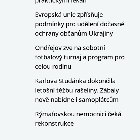
praktickými lékaři
Evropská unie zpřísňuje
podmínky pro udělení dočasné
ochrany občanům Ukrajiny
Ondřejov zve na sobotní
fotbalový turnaj a program pro
celou rodinu
Karlova Studánka dokončila
letošní těžbu rašeliny. Zábaly
nově nabídne i samoplátcům
Rýmařovskou nemocnici čeká
rekonstrukce