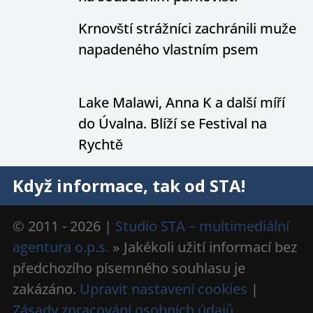
Krnovští strážníci zachránili muže
napadeného vlastním psem
Lake Malawi, Anna K a další míří
do Úvalna. Blíží se Festival na
Rychtě
Když informace, tak od STA!
© 2011 - 2026 |
Studio STA – multimediální
agentura o.p.s.
» Jakékoli užití informací bez
předchozího písemného souhlasu je
zakázáno.
Upravit nastavení cookies
|
Zásady zpracování osobních údajů