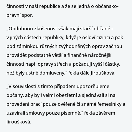
činnosti v naší republice a že se jedná o občansko-
právní spor.
„Obdobnou zkušenost však mají starší občané i
v jiných částech republiky, když je osloví cizinci a pak
pod záminkou různých zvýhodněných oprav začnou
provádět podstatně větší a finančně náročnější
činnosti např. opravy střech a požadují vyšší částky,
než byly ústně domluveny,“ řekla dále Jiroušková.
„V souvislosti s tímto případem upozorňujeme
občany, aby byli velmi obezřetní a sjednávali si na
provedení prací pouze ověřené či známé řemeslníky a
uzavírali smlouvy pouze písemně,“ řekla závěrem
Jiroušková.