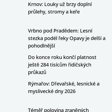
Krnov: Louky už brzy doplní
průlehy, stromy a keře
Vrbno pod Pradědem: Lesní
stezka podél řeky Opavy je delší a
pohodlnější
Do konce roku končí platnost
ještě 284 tisícům řidičských
průkazů
Rýmařov: Dřevařské, lesnické a
myslivecké dny 2026
Téměř polovina zraněných