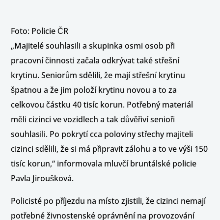
Foto: Policie ČR
„Majitelé souhlasili a skupinka osmi osob při
pracovní činnosti začala odkrývat také střešní
krytinu. Seniorům sdělili, že mají střešní krytinu
špatnou a že jim položí krytinu novou a to za
celkovou částku 40 tisíc korun. Potřebný materiál
měli cizinci ve vozidlech a tak důvěřiví senioři
souhlasili. Po pokrytí cca poloviny střechy majiteli
cizinci sdělili, že si má připravit zálohu a to ve výši 150
tisíc korun,“ informovala mluvčí bruntálské policie
Pavla Jiroušková.
Policisté po příjezdu na místo zjistili, že cizinci nemají
potřebné živnostenské oprávnění na provozování