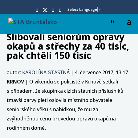
Select Language
▼
Slibovali seniorům opravy
okapů a střechy za 40 tisíc,
pak chtěli 150 tisíc
autor:
KAROLÍNA ŠŤASTNÁ
|
4. července 2017, 13:17
KRNOV |
O víkendu se policisté v Krnově setkali
s případem, že skupinka cizích státních příslušníků
tmavší barvy pleti oslovila místního obyvatele
seniorského věku s nabídkou, že mu za
zvýhodněnou cenu provedou opravu okapů na
rodinném domě.