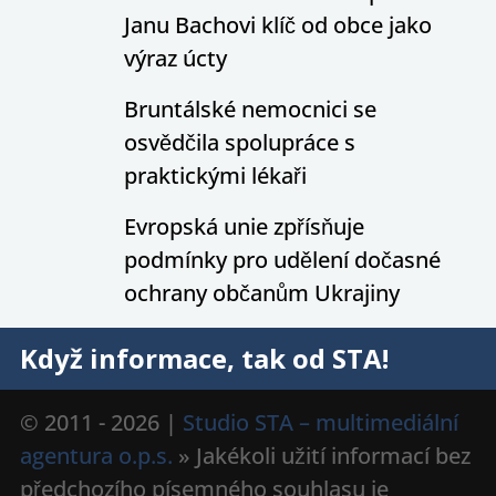
Janu Bachovi klíč od obce jako
výraz úcty
Bruntálské nemocnici se
osvědčila spolupráce s
praktickými lékaři
Evropská unie zpřísňuje
podmínky pro udělení dočasné
ochrany občanům Ukrajiny
Když informace, tak od STA!
© 2011 - 2026 |
Studio STA – multimediální
agentura o.p.s.
» Jakékoli užití informací bez
předchozího písemného souhlasu je