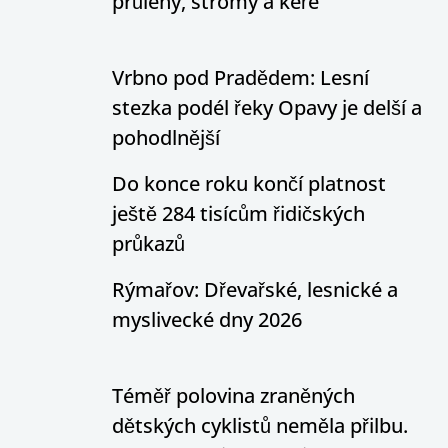
průlehy, stromy a keře
Vrbno pod Pradědem: Lesní
stezka podél řeky Opavy je delší a
pohodlnější
Do konce roku končí platnost
ještě 284 tisícům řidičských
průkazů
Rýmařov: Dřevařské, lesnické a
myslivecké dny 2026
Téměř polovina zraněných
dětských cyklistů neměla přilbu.