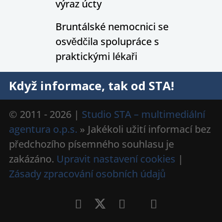
výraz úcty
Bruntálské nemocnici se
osvědčila spolupráce s
praktickými lékaři
Když informace, tak od STA!
© 2011 - 2026 |
Studio STA – multimediální
agentura o.p.s.
» Jakékoli užití informací bez
předchozího písemného souhlasu je
zakázáno.
Upravit nastavení cookies
|
Zásady zpracování osobních údajů