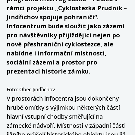
rámci projektu „Cyklostezka Prudnik –
Jindřichov spojuje pohraničí“.
Infocentrum bude sloužit jako zázemí
pro návštěvníky přijíždějící nejen po
nové přeshraniční cyklostezce, ale
nabídne i informační místnosti,
sociální zázemí a prostor pro
prezentaci historie zámku.
Foto: Obec Jindřichov
V prostorách infocentra jsou dokončeny
hrubé omítky s výjimkou některých částí
hlavní vstupní chodby směřující na
zámecké nádvoří. Místnosti v západní části
jižního průčelí historického objektu jsou již