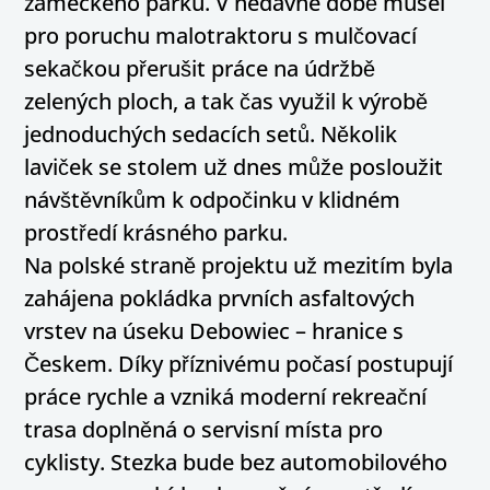
zámeckého parku. V nedávné době musel
pro poruchu malotraktoru s mulčovací
sekačkou přerušit práce na údržbě
zelených ploch, a tak čas využil k výrobě
jednoduchých sedacích setů. Několik
laviček se stolem už dnes může posloužit
návštěvníkům k odpočinku v klidném
prostředí krásného parku.
Na polské straně projektu už mezitím byla
zahájena pokládka prvních asfaltových
vrstev na úseku Debowiec – hranice s
Českem. Díky příznivému počasí postupují
práce rychle a vzniká moderní rekreační
trasa doplněná o servisní místa pro
cyklisty. Stezka bude bez automobilového