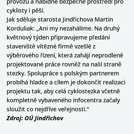
provozu a nabídne bezpečné prostředí pro
cyklisty i pěší.
Jak sděluje starosta Jindřichova Martin
Korduliak: „Ani my nezahálíme. Na druhý
květnový týden připravujeme předání
staveniště vítězné firmě vzešlé z
výběrového řízení, která zahájí neprodleně
projektované práce rovněž na naší straně
stezky. Spolupráce s polským partnerem
probíhá hladce a cílem je dokončit realizaci
projektu tak, aby celá cyklostezka včetně
kompletně vybaveného infocentra začaly
sloužit co nejdříve veřejnosti.“
Zdroj: OÚ Jindřichov