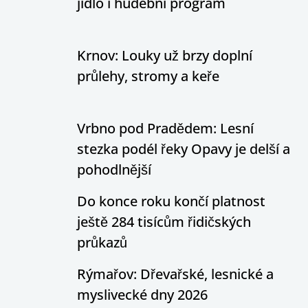
jídlo i hudební program
Krnov: Louky už brzy doplní
průlehy, stromy a keře
Vrbno pod Pradědem: Lesní
stezka podél řeky Opavy je delší a
pohodlnější
Do konce roku končí platnost
ještě 284 tisícům řidičských
průkazů
Rýmařov: Dřevařské, lesnické a
myslivecké dny 2026