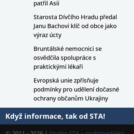
patřil Asii
Starosta Dívčího Hradu předal
Janu Bachovi klíč od obce jako
výraz úcty
Bruntálské nemocnici se
osvědčila spolupráce s
praktickými lékaři
Evropská unie zpřísňuje
podmínky pro udělení dočasné
ochrany občanům Ukrajiny
Když informace, tak od STA!
© 2011 - 2026 |
Studio STA – multimediální