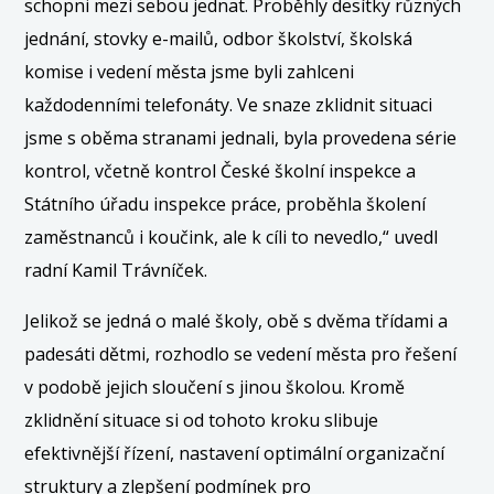
schopni mezi sebou jednat. Proběhly desítky různých
jednání, stovky e-mailů, odbor školství, školská
komise i vedení města jsme byli zahlceni
každodenními telefonáty. Ve snaze zklidnit situaci
jsme s oběma stranami jednali, byla provedena série
kontrol, včetně kontrol České školní inspekce a
Státního úřadu inspekce práce, proběhla školení
zaměstnanců i koučink, ale k cíli to nevedlo,“ uvedl
radní Kamil Trávníček.
Jelikož se jedná o malé školy, obě s dvěma třídami a
padesáti dětmi, rozhodlo se vedení města pro řešení
v podobě jejich sloučení s jinou školou. Kromě
zklidnění situace si od tohoto kroku slibuje
efektivnější řízení, nastavení optimální organizační
struktury a zlepšení podmínek pro