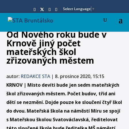
Select Language
▼
Od Nového roku bude v
Krnově jiný počet
mateřských škol
zřizovaných městem
autor:
REDAKCE STA
|
8. prosince 2020, 15:15
KRNOV | Místo devíti bude jen sedm mateřských
škol zřizovaných městem. Počet budov, tříd ani
dětí se nezmění. Dojde pouze ke sloučení čtyř škol
do dvou. Mateřská škola na náměstí Míru se spojí
s Mateřskou školou Svatováclavská, ředitelovat
této sloučené škole bude ředitelka MŠ náměstí