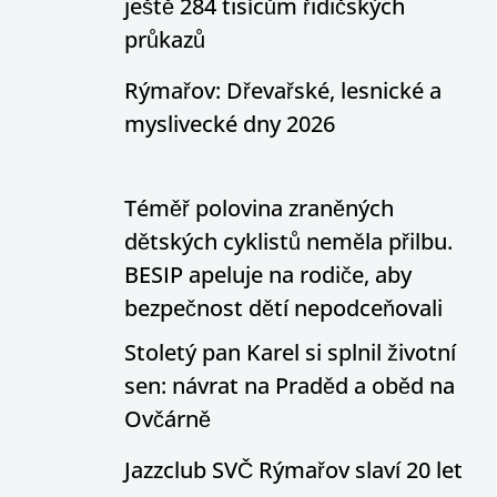
ještě 284 tisícům řidičských
průkazů
Rýmařov: Dřevařské, lesnické a
myslivecké dny 2026
Téměř polovina zraněných
dětských cyklistů neměla přilbu.
BESIP apeluje na rodiče, aby
bezpečnost dětí nepodceňovali
Stoletý pan Karel si splnil životní
sen: návrat na Praděd a oběd na
Ovčárně
Jazzclub SVČ Rýmařov slaví 20 let