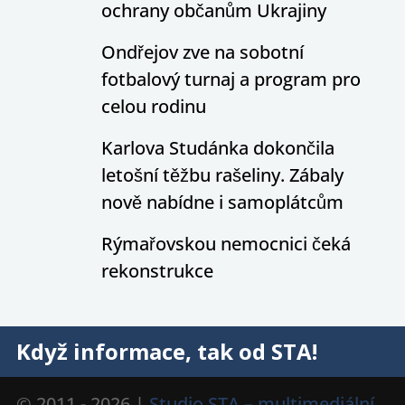
ochrany občanům Ukrajiny
Ondřejov zve na sobotní
fotbalový turnaj a program pro
celou rodinu
Karlova Studánka dokončila
letošní těžbu rašeliny. Zábaly
nově nabídne i samoplátcům
Rýmařovskou nemocnici čeká
rekonstrukce
Když informace, tak od STA!
© 2011 - 2026 |
Studio STA – multimediální