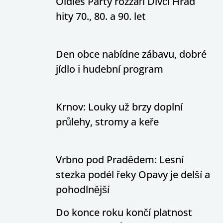
Oldies Party rozzáří Dívčí Hrad
hity 70., 80. a 90. let
Den obce nabídne zábavu, dobré
jídlo i hudební program
Krnov: Louky už brzy doplní
průlehy, stromy a keře
Vrbno pod Pradědem: Lesní
stezka podél řeky Opavy je delší a
pohodlnější
Do konce roku končí platnost