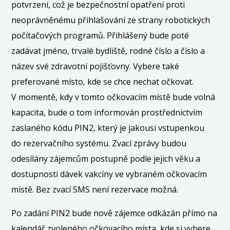
potvrzení, což je bezpečnostní opatření proti
neoprávněnému přihlašování ze strany robotických
počítačových programů. Přihlášený bude poté
zadávat jméno, trvalé bydliště, rodné číslo a číslo a
název své zdravotní pojišťovny. Vybere také
preferované místo, kde se chce nechat očkovat.
V momentě, kdy v tomto očkovacím místě bude volná
kapacita, bude o tom informován prostřednictvím
zaslaného kódu PIN2, který je jakousi vstupenkou
do rezervačního systému. Zvací zprávy budou
odesílány zájemcům postupně podle jejich věku a
dostupnosti dávek vakcíny ve vybraném očkovacím
místě. Bez zvací SMS není rezervace možná.
Po zadání PIN2 bude nově zájemce odkázán přímo na
kalendář zvoleného očkovacího místa, kde si vybere