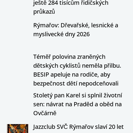
ještě 284 tisícům řidičských
průkazů
Rýmařov: Dřevařské, lesnické a
myslivecké dny 2026
Téměř polovina zraněných
dětských cyklistů neměla přilbu.
BESIP apeluje na rodiče, aby
bezpečnost dětí nepodceňovali
Stoletý pan Karel si splnil životní
sen: návrat na Praděd a oběd na
Ovčárně
Jazzclub SVČ Rýmařov slaví 20 let