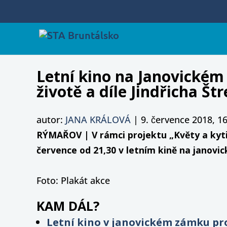
Letní kino na Janovické
životě a díle Jindřicha Štr
autor:
JANA KRÁLOVÁ
|
9. července 2018, 1
RÝMAŘOV | V rámci projektu „Květy a kyti
července od 21,30 v letním kině na janovi
Foto: Plakát akce
KAM DÁL?
Letní kino v janovickém zámku pr