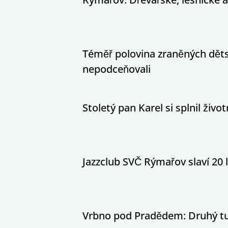
Téměř polovina zraněných dětsk
nepodceňovali
Stoletý pan Karel si splnil živ
Jazzclub SVČ Rýmařov slaví 20 
Vrbno pod Pradědem: Druhý tur