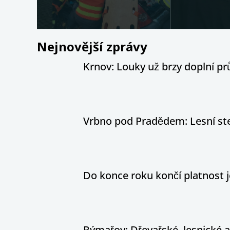
Nejnovější zprávy
Krnov: Louky už brzy doplní pr
Vrbno pod Pradědem: Lesní stez
Do konce roku končí platnost j
Rýmařov: Dřevařské, lesnické 