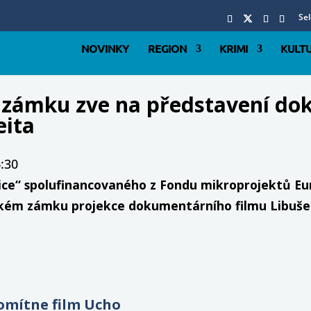
Se
NOVINKY
REGION
KRIMI
KULT
m zámku zve na představení do
eita
6:30
ce“ spolufinancovaného z Fondu mikroprojektů Eu
ckém zámku projekce dokumentárního filmu Libuše R
omítne film Ucho