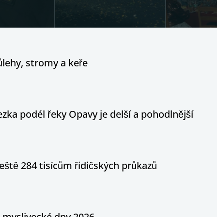
ůlehy, stromy a keře
ka podél řeky Opavy je delší a pohodlnější
eště 284 tisícům řidičských průkazů
a myslivecké dny 2026