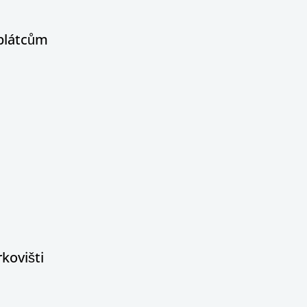
oplátcům
kovišti