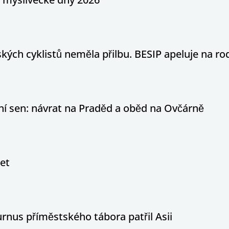
ých cyklistů neměla přilbu. BESIP apeluje na ro
otní sen: návrat na Praděd a oběd na Ovčárně
let
nus příměstského tábora patřil Asii