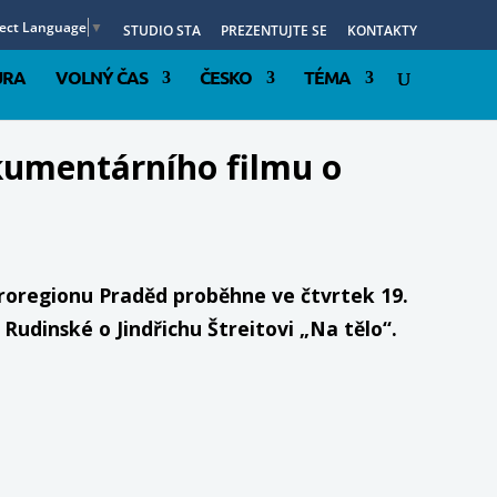
lect Language
▼
STUDIO STA
PREZENTUJTE SE
KONTAKTY
URA
VOLNÝ ČAS
ČESKO
TÉMA
kumentárního filmu o
roregionu Praděd proběhne ve čtvrtek 19.
udinské o Jindřichu Štreitovi „Na tělo“.