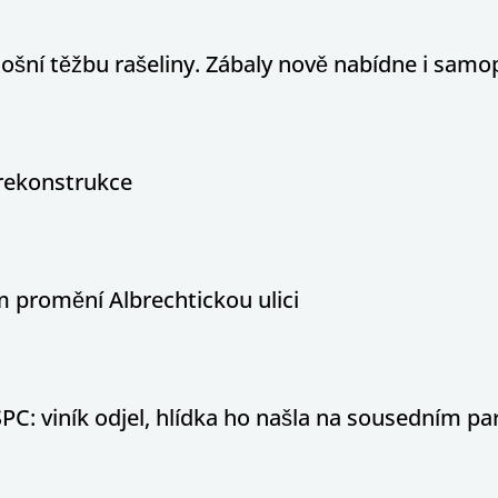
tošní těžbu rašeliny. Zábaly nově nabídne i sam
rekonstrukce
 promění Albrechtickou ulici
PC: viník odjel, hlídka ho našla na sousedním par