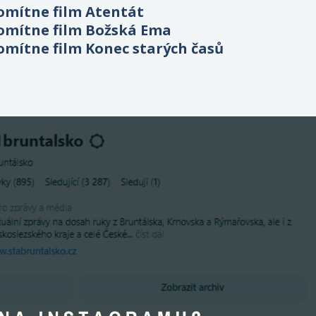
omítne film Atentát
omítne film Božská Ema
omítne film Konec starých časů