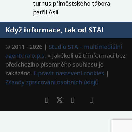
turnus příměstského tábora
patřil Asii
Když informace, tak od STA!
© 2011 - 2026 |
Studio STA – multimediální
agentura o.p.s.
» Jakékoli užití informací bez
předchozího písemného souhlasu je
zakázáno.
Upravit nastavení cookies
|
Zásady zpracování osobních údajů