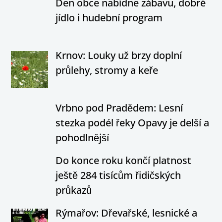
Den obce nabídne zábavu, dobré
jídlo i hudební program
Krnov: Louky už brzy doplní
průlehy, stromy a keře
Vrbno pod Pradědem: Lesní
stezka podél řeky Opavy je delší a
pohodlnější
Do konce roku končí platnost
ještě 284 tisícům řidičských
průkazů
Rýmařov: Dřevařské, lesnické a