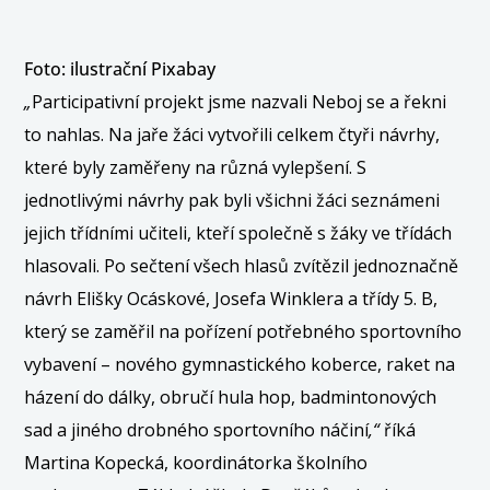
Foto: ilustrační Pixabay
„
Participativní projekt jsme nazvali Neboj se a řekni
to nahlas. Na jaře žáci vytvořili celkem čtyři návrhy,
které byly zaměřeny na různá vylepšení. S
jednotlivými návrhy pak byli všichni žáci seznámeni
jejich třídními učiteli, kteří společně s žáky ve třídách
hlasovali. Po sečtení všech hlasů zvítězil jednoznačně
návrh Elišky Ocáskové, Josefa Winklera a třídy 5. B,
který se zaměřil na pořízení potřebného sportovního
vybavení – nového gymnastického koberce, raket na
házení do dálky, obručí hula hop, badmintonových
sad a jiného drobného sportovního náčiní
,“
říká
Martina Kopecká, koordinátorka školního