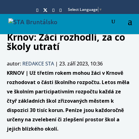
Select Language
▼
Krnov: Žáci rozhodli, za co
školy utratí
autor:
REDAKCE STA
|
23. září 2023, 10:36
KRNOV | Už třetím rokem mohou žáci v Krnově
rozhodovat o části školního rozpočtu. Letos měla
ve školním participativním rozpočtu každá ze
čtyř základních škol zřizovaných městem k
dispozici 30 tisíc korun. Peníze jsou každoročně
určeny na zvelebení či zlepšení prostor škol a
jejich blízkého okolí.