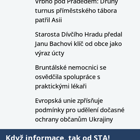
Vrbno pod Pradědem: Druhý
turnus příměstského tábora
patřil Asii
Starosta Dívčího Hradu předal
Janu Bachovi klíč od obce jako
výraz úcty
Bruntálské nemocnici se
osvědčila spolupráce s
praktickými lékaři
Evropská unie zpřísňuje
podmínky pro udělení dočasné
ochrany občanům Ukrajiny
Když informace, tak od STA!