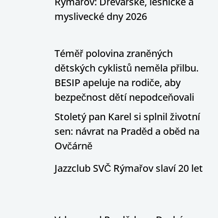
Rýmařov: Dřevařské, lesnické a
myslivecké dny 2026
Téměř polovina zraněných
dětských cyklistů neměla přilbu.
BESIP apeluje na rodiče, aby
bezpečnost dětí nepodceňovali
Stoletý pan Karel si splnil životní
sen: návrat na Praděd a oběd na
Ovčárně
Jazzclub SVČ Rýmařov slaví 20 let