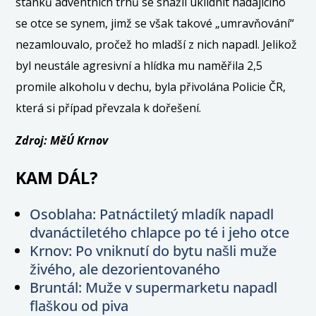
stánků adventních trhů se snažil uklidnit hádajícího
se otce se synem, jimž se však takové „umravňování“
nezamlouvalo, pročež ho mladší z nich napadl. Jelikož
byl neustále agresivní a hlídka mu naměřila 2,5
promile alkoholu v dechu, byla přivolána Policie ČR,
která si případ převzala k dořešení.
Zdroj: MěÚ Krnov
KAM DÁL?
Osoblaha: Patnáctiletý mladík napadl
dvanáctiletého chlapce po té i jeho otce
Krnov: Po vniknutí do bytu našli muže
živého, ale dezorientovaného
Bruntál: Muže v supermarketu napadl
flaškou od piva