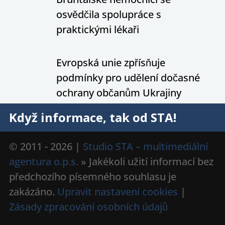
osvědčila spolupráce s
praktickými lékaři
Evropská unie zpřísňuje
podmínky pro udělení dočasné
ochrany občanům Ukrajiny
Když informace, tak od STA!
© 2011 - 2026 |
Studio STA – multimediální
agentura o.p.s.
» Jakékoli užití informací bez
předchozího písemného souhlasu je
zakázáno.
Upravit nastavení cookies
|
Zásady zpracování osobních údajů