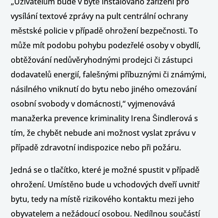
„Uživatelům bude v bytě instalováno zařízení pro
vysílání textové zprávy na pult centrální ochrany
městské policie v případě ohrožení bezpečnosti. To
může mít podobu pohybu podezřelé osoby v obydlí,
obtěžování nedůvěryhodnými prodejci či zástupci
dodavatelů energií, falešnými příbuznými či známými,
násilného vniknutí do bytu nebo jiného omezování
osobní svobody v domácnosti,“ vyjmenovává
manažerka prevence kriminality Irena Šindlerová s
tím, že chybět nebude ani možnost vyslat zprávu v
případě zdravotní indispozice nebo při požáru.
Jedná se o tlačítko, které je možné spustit v případě
ohrožení. Umístěno bude u vchodových dveří uvnitř
bytu, tedy na místě rizikového kontaktu mezi jeho
obyvatelem a nežádoucí osobou. Nedílnou součástí