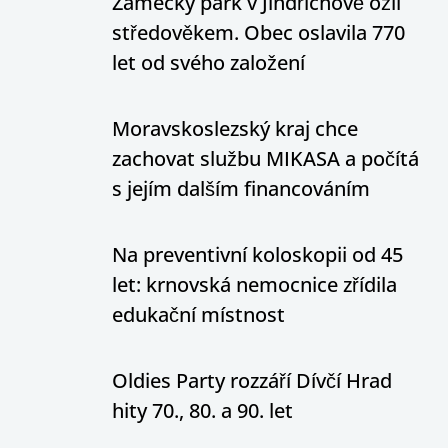
Zámecký park v Jindřichově ožil
středověkem. Obec oslavila 770
let od svého založení
Moravskoslezský kraj chce
zachovat službu MIKASA a počítá
s jejím dalším financováním
Na preventivní koloskopii od 45
let: krnovská nemocnice zřídila
edukační místnost
Oldies Party rozzáří Dívčí Hrad
hity 70., 80. a 90. let