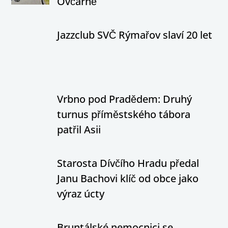
Ovčárně
Jazzclub SVČ Rýmařov slaví 20 let
Vrbno pod Pradědem: Druhý
turnus příměstského tábora
patřil Asii
Starosta Dívčího Hradu předal
Janu Bachovi klíč od obce jako
výraz úcty
Bruntálské nemocnici se