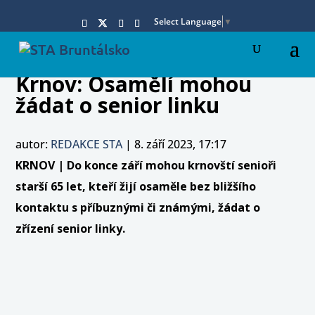
Select Language
▼
Krnov: Osamělí mohou
žádat o senior linku
autor:
REDAKCE STA
|
8. září 2023, 17:17
KRNOV | Do konce září mohou krnovští senioři
starší 65 let, kteří žijí osaměle bez bližšího
kontaktu s příbuznými či známými, žádat o
zřízení senior linky.