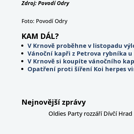
Zdroj: Povodí Odry
Foto: Povodí Odry
KAM DÁL?
V Krnově proběhne v listopadu výl
Vánoční kapři z Petrova rybníka 
V Krnově si koupíte vánočního kap
Opatření proti šíření Koi herpes v
Nejnovější zprávy
Oldies Party rozzáří Dívčí Hrad h