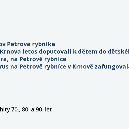
ov Petrova rybníka
u Krnova letos doputovali k dětem do dětsk
ra, na Petrově rybníce
irus na Petrově rybníce v Krnově zafungoval
ity 70., 80. a 90. let