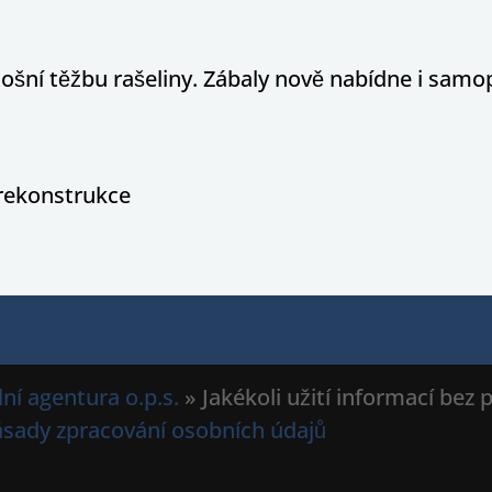
tošní těžbu rašeliny. Zábaly nově nabídne i sam
rekonstrukce
ní agentura o.p.s.
» Jakékoli užití informací bez
ásady zpracování osobních údajů