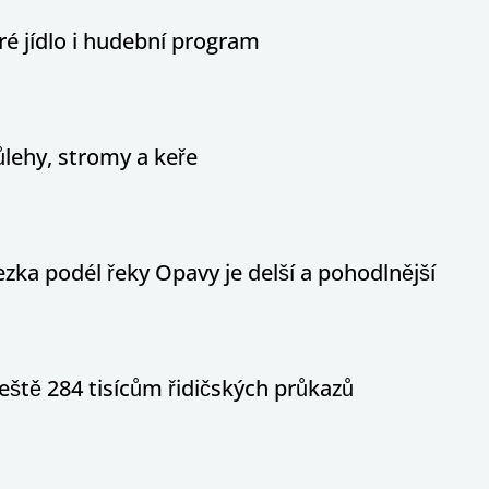
é jídlo i hudební program
ůlehy, stromy a keře
ka podél řeky Opavy je delší a pohodlnější
eště 284 tisícům řidičských průkazů