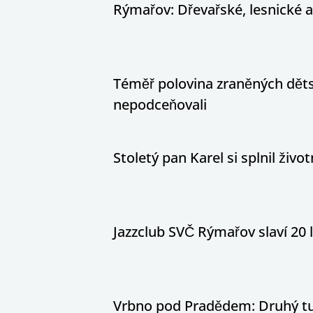
Rýmařov: Dřevařské, lesnické 
Téměř polovina zraněných dětsk
nepodceňovali
Stoletý pan Karel si splnil živ
Jazzclub SVČ Rýmařov slaví 20 
Vrbno pod Pradědem: Druhý tur