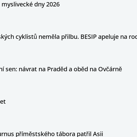
a myslivecké dny 2026
ých cyklistů neměla přilbu. BESIP apeluje na ro
otní sen: návrat na Praděd a oběd na Ovčárně
let
nus příměstského tábora patřil Asii