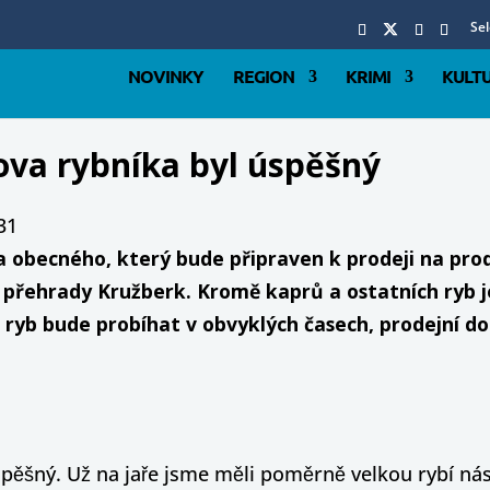
Se
NOVINKY
REGION
KRIMI
KULT
rova rybníka byl úspěšný
31
 obecného, který bude připraven k prodeji na pro
 přehrady Kružberk. Kromě kaprů a ostatních ryb je
ryb bude probíhat v obvyklých časech, prodejní do
spěšný. Už na jaře jsme měli poměrně velkou rybí nása