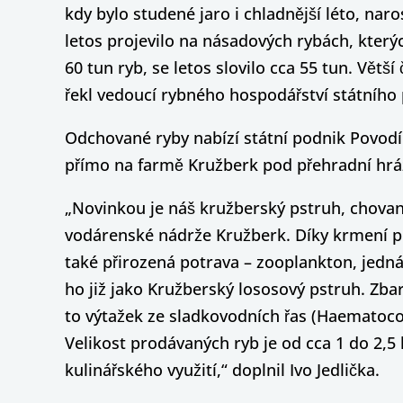
kdy bylo studené jaro i chladnější léto, naro
letos projevilo na násadových rybách, kter
60 tun ryb, se letos slovilo cca 55 tun. Větš
řekl vedoucí rybného hospodářství státního 
Odchované ryby nabízí státní podnik Povodí
přímo na farmě Kružberk pod přehradní hráz
„Novinkou je náš kružberský pstruh, chovan
vodárenské nádrže Kružberk. Díky krmení p
také přirozená potrava – zooplankton, jed
ho již jako Kružberský lososový pstruh. Zb
to výtažek ze sladkovodních řas (Haematococc
Velikost prodávaných ryb je od cca 1 do 2,5 k
kulinářského využití,“ doplnil Ivo Jedlička.