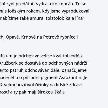
trápí rybí predátoři-vydra a kormorán. To se
ání s loňským rokem, kdy jsme vyprodukovali
a nabízíme také amura, tolstolobika a lína“
h, Opavě, Krnově na Petrově rybníce i
ikum je odchov ve velice kvalitní vodě z
 Kružberk se dostává do odchovných nádrží
tento pstruh odchováván dále, označujeme
aceného o přírodní pigment Astaxantin. Je
 velmi pozitivní účinky na lidské zdraví.
kostí a ty pak mají širokou škálu