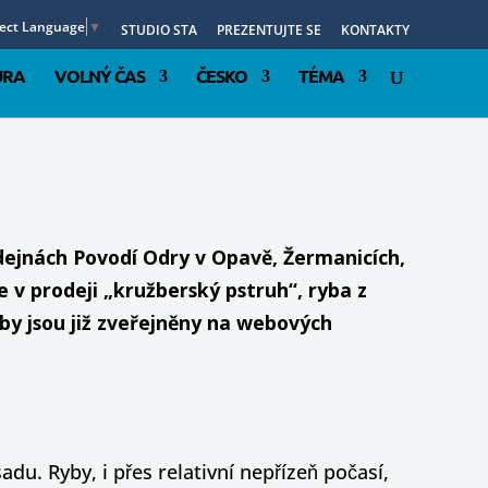
lect Language
▼
STUDIO STA
PREZENTUJTE SE
KONTAKTY
URA
VOLNÝ ČAS
ČESKO
TÉMA
dejnách Povodí Odry v Opavě, Žermanicích,
 v prodeji „kružberský pstruh“, ryba z
by jsou již zveřejněny na webových
du. Ryby, i přes relativní nepřízeň počasí,