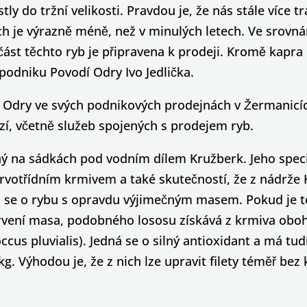
stly do tržní velikosti. Pravdou je, že nás stále více 
ých je výrazně méně, než v minulých letech. Ve srovn
í část těchto ryb je připravena k prodeji. Kromě kapr
podniku Povodí Odry Ivo Jedlička.
 Odry ve svých podnikových prodejnách v Žermanicíc
í, včetně služeb spojených s prodejem ryb.
ý na sádkách pod vodním dílem Kružberk. Jeho specif
rvotřídním krmivem a také skutečností, že z nádrže
ná se o rybu s opravdu výjimečným masem. Pokud je 
arvení masa, podobného lososu získává z krmiva oboh
us pluvialis). Jedná se o silný antioxidant a má tudíž
g. Výhodou je, že z nich lze upravit filety téměř bez 