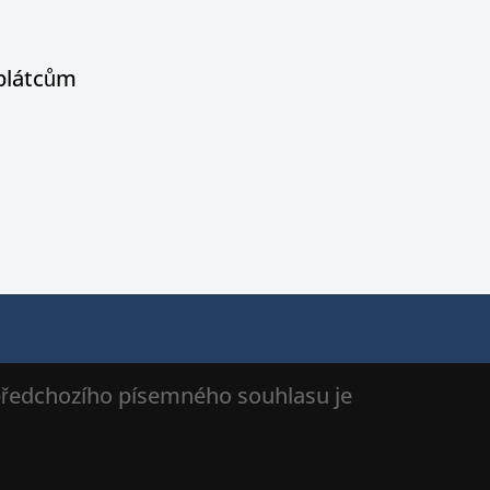
oplátcům
 předchozího písemného souhlasu je