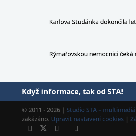
Karlova Studánka dokončila le
Rýmařovskou nemocnici čeká 
Když informace, tak od STA!
© 2011 - 2026 |
Studio STA – multimediál
zakázáno.
Upravit nastavení cookies
|
Z