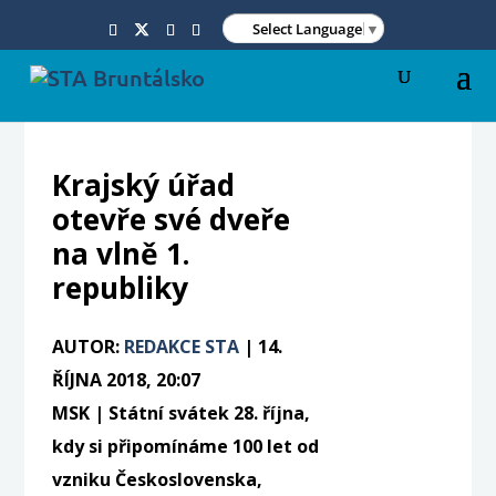
Select Language
▼
Krajský úřad
otevře své dveře
na vlně 1.
republiky
AUTOR:
REDAKCE STA
|
14.
ŘÍJNA 2018, 20:07
MSK | Státní svátek 28. října,
kdy si připomínáme 100 let od
vzniku Československa,