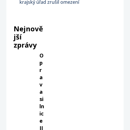
krajský úřad zrušil omezení
Nejnově
jší
zprávy
O
p
r
a
v
a
si
ln
ic
e
II