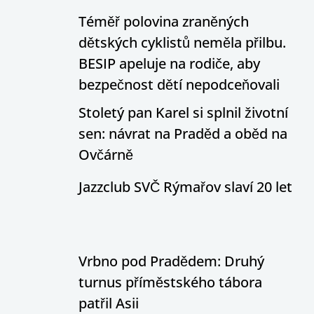
Téměř polovina zraněných
dětských cyklistů neměla přilbu.
BESIP apeluje na rodiče, aby
bezpečnost dětí nepodceňovali
Stoletý pan Karel si splnil životní
sen: návrat na Praděd a oběd na
Ovčárně
Jazzclub SVČ Rýmařov slaví 20 let
Vrbno pod Pradědem: Druhý
turnus příměstského tábora
patřil Asii