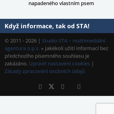
napadeného vlastním psem
Když informace, tak od STA!
© 2011 - 2026 |
Studio STA – multimediální
agentura o.p.s.
» Jakékoli užití informací bez
předchozího písemného souhlasu je
zakázáno.
Upravit nastavení cookies
|
Zásady zpracování osobních údajů