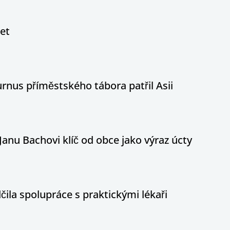
let
nus příměstského tábora patřil Asii
Janu Bachovi klíč od obce jako výraz úcty
ila spolupráce s praktickými lékaři