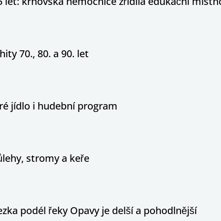
5 let: krnovská nemocnice zřídila edukační místn
ity 70., 80. a 90. let
é jídlo i hudební program
ůlehy, stromy a keře
ka podél řeky Opavy je delší a pohodlnější