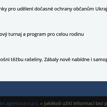
ínky pro udělení dočasné ochrany občanům Ukraj
ový turnaj a program pro celou rodinu
tošní těžbu rašeliny. Zábaly nově nabídne i sam
ní agentura o.p.s.
» Jakékoli užití informací bez