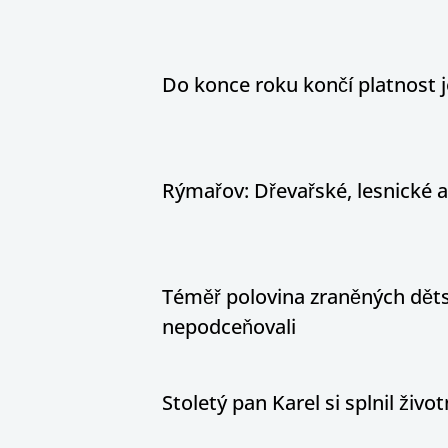
Do konce roku končí platnost j
Rýmařov: Dřevařské, lesnické 
Téměř polovina zraněných dětsk
nepodceňovali
Stoletý pan Karel si splnil živ