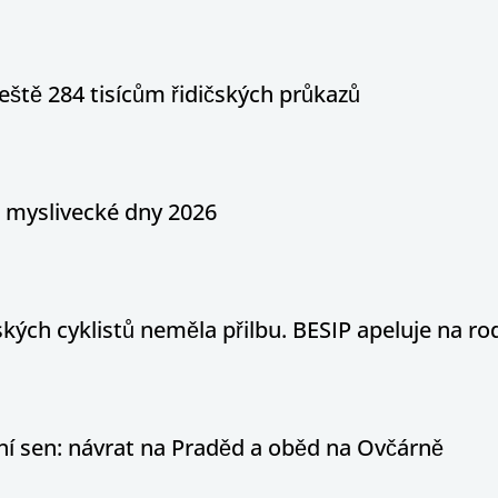
eště 284 tisícům řidičských průkazů
a myslivecké dny 2026
ých cyklistů neměla přilbu. BESIP apeluje na ro
otní sen: návrat na Praděd a oběd na Ovčárně