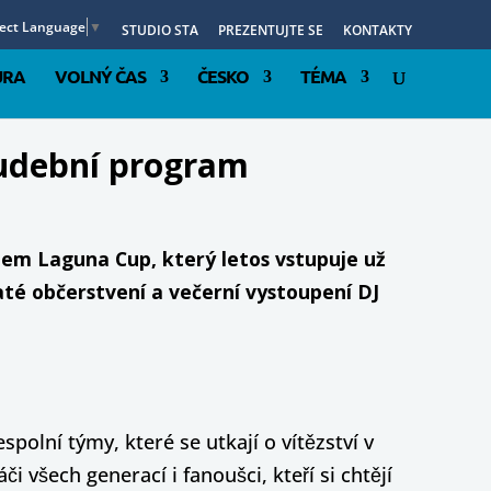
lect Language
▼
STUDIO STA
PREZENTUJTE SE
KONTAKTY
URA
VOLNÝ ČAS
ČESKO
TÉMA
hudební program
ajem Laguna Cup, který letos vstupuje už
té občerstvení a večerní vystoupení DJ
spolní týmy, které se utkají o vítězství v
 všech generací i fanoušci, kteří si chtějí