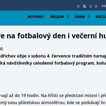
Se
NOVINKY
REGION
KRIMI
KULT
ve na fotbalový den i večerní 
00
ndřichov ožije v sobotu 4. července tradičním turn
eká návštěvníky celodenní fotbalový program, boha
ají až do 19 hodin. Na hřišti se představí místní i pře
ý svou přátelskou atmosférou, kde se potkávají hráči