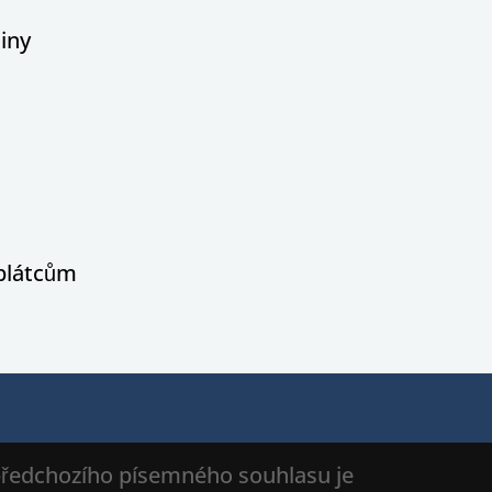
iny
oplátcům
 předchozího písemného souhlasu je