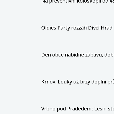
Na preventivní koloskopii od 4
Oldies Party rozzáří Dívčí Hrad h
Den obce nabídne zábavu, dobr
Krnov: Louky už brzy doplní pr
Vrbno pod Pradědem: Lesní stez