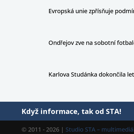
Evropská unie zpřísňuje podm
Ondřejov zve na sobotní fotbal
Karlova Studánka dokončila le
Když informace, tak od STA!
© 2011 - 2026 |
Studio STA – multimediál