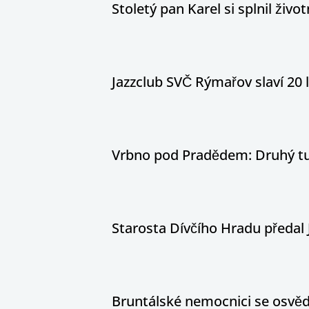
Stoletý pan Karel si splnil živ
Jazzclub SVČ Rýmařov slaví 20 
Vrbno pod Pradědem: Druhý tur
Starosta Dívčího Hradu předal 
Bruntálské nemocnici se osvědč