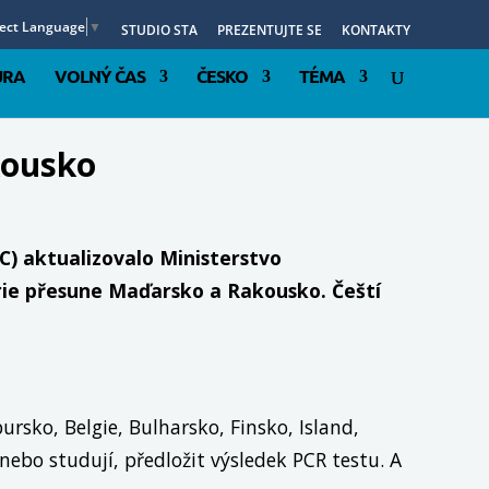
lect Language
▼
STUDIO STA
PREZENTUJTE SE
KONTAKTY
URA
VOLNÝ ČAS
ČESKO
TÉMA
kousko
C) aktualizovalo Ministerstvo
orie přesune Maďarsko a Rakousko. Čeští
ursko, Belgie, Bulharsko, Finsko, Island,
nebo studují, předložit výsledek PCR testu. A