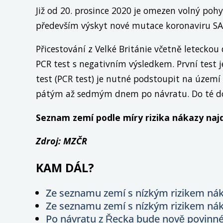
Již od 20. prosince 2020 je omezen volný pohy
především výskyt nové mutace koronaviru SA
Přicestování z Velké Británie včetně leteck
PCR test s negativním výsledkem. První test 
test (PCR test) je nutné podstoupit na územ
pátým až sedmým dnem po návratu. Do té d
Seznam zemí podle míry rizika nákazy na
Zdroj: MZČR
KAM DÁL?
Ze seznamu zemí s nízkým rizikem nák
Ze seznamu zemí s nízkým rizikem nák
Po návratu z Řecka bude nově povinné