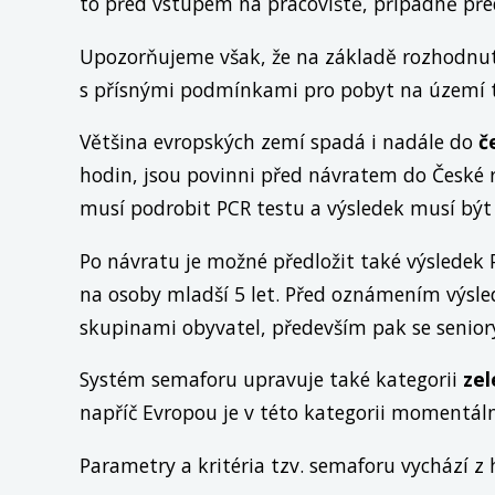
to před vstupem na pracoviště, případně před
Upozorňujeme však, že na základě rozhodnut
s přísnými podmínkami pro pobyt na území t
Většina evropských zemí spadá i nadále do
č
hodin, jsou povinni před návratem do České 
musí podrobit PCR testu a výsledek musí být 
Po návratu je možné předložit také výsledek 
na osoby mladší 5 let. Před oznámením výsled
skupinami obyvatel, především pak se senior
Systém semaforu upravuje také kategorii
zel
napříč Evropou je v této kategorii momentál
Parametry a kritéria tzv. semaforu vychází z