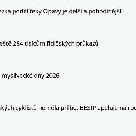
ka podél řeky Opavy je delší a pohodlnější
eště 284 tisícům řidičských průkazů
a myslivecké dny 2026
ých cyklistů neměla přilbu. BESIP apeluje na ro