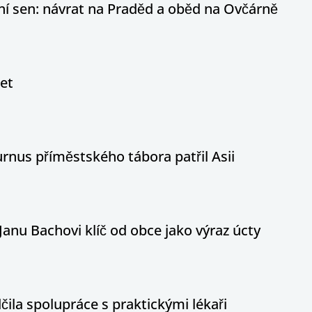
otní sen: návrat na Praděd a oběd na Ovčárně
let
nus příměstského tábora patřil Asii
Janu Bachovi klíč od obce jako výraz úcty
ila spolupráce s praktickými lékaři