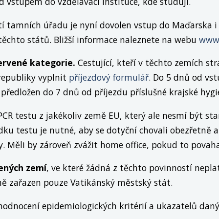
 vstupem do vzdělávací instituce, kde studují.
í tamních úřadu je nyní dovolen vstup do Maďarska i
ěchto států. Bližší informace naleznete na webu
www.
ervené kategorie.
Cestující, kteří v těchto zemích str
republiky vyplnit
příjezdový formulář
. Do 5 dnů od vs
předložen do 7 dnů od příjezdu příslušné krajské hygie
PCR testu z jakékoliv země EU, který ale nesmí být sta
ku testu je nutné, aby se dotyční chovali obezřetně 
y. Měli by zároveň zvážit home office, pokud to povah
ených zemí
, ve které žádná z těchto povinností nepla
ně zařazen pouze Vatikánský městský stát.
 hodnocení epidemiologických kritérií a ukazatelů daný