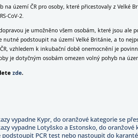
b na území ČR pro osoby, které přicestovaly z Velké Br
RS-CoV-2.
ou dopravou je umožněno všem osobám, které jsou ale 
je nutné podstoupit na území Velké Británie, a to nej
í ČR, vzhledem k inkubační době onemocnění je povin
oby je dotyčným osobám omezen volný pohyb na územ
jdete
zde
.
azy vypadne Kypr, do oranžové kategorie se pře
azy vypadne Lotyšsko a Estonsko, do oranžové k
 podstoupit PCR test nebo nastoupit do karant