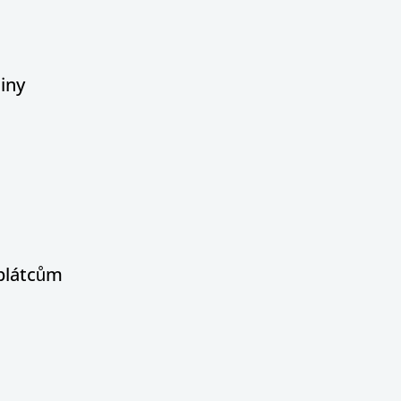
iny
oplátcům