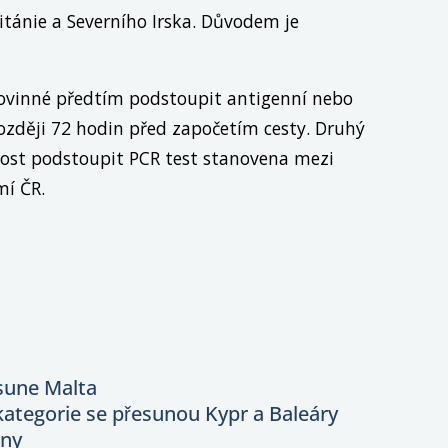
itánie a Severního Irska. Důvodem je
povinné předtím podstoupit antigenní nebo
později 72 hodin před započetím cesty. Druhý
nost podstoupit PCR test stanovena mezi
í ČR.
sune Malta
ategorie se přesunou Kypr a Baleáry
ény