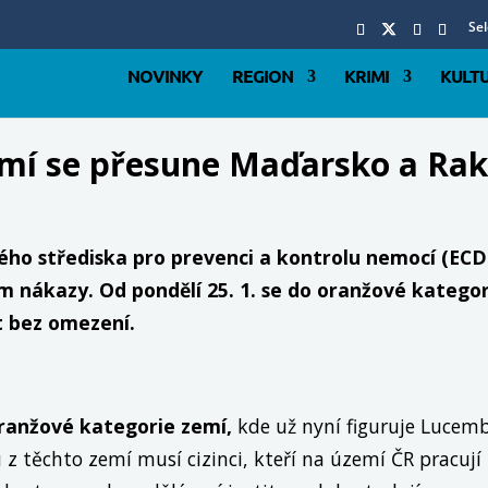
Se
NOVINKY
REGION
KRIMI
KULT
emí se přesune Maďarsko a Ra
ho střediska pro prevenci a kontrolu nemocí (ECD
m nákazy. Od pondělí 25. 1. se do oranžové kateg
t bez omezení.
ranžové kategorie
zemí
,
kde už nyní figuruje Lucemb
z těchto zemí musí cizinci, kteří na území ČR pracují 