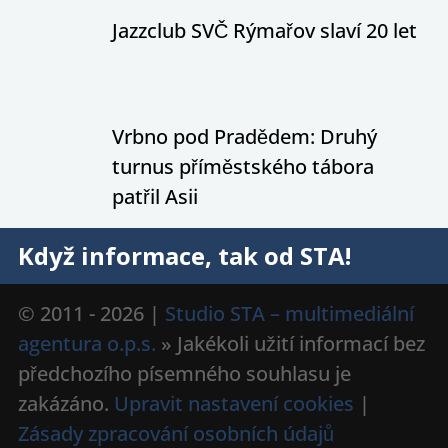
Jazzclub SVČ Rýmařov slaví 20 let
Vrbno pod Pradědem: Druhý
turnus příměstského tábora
patřil Asii
Když informace, tak od STA!
© 2011 - 2026 |
Studio STA – multimediální
agentura o.p.s.
» Jakékoli užití informací bez
předchozího písemného souhlasu je
zakázáno.
Upravit nastavení cookies
|
Zásady zpracování osobních údajů