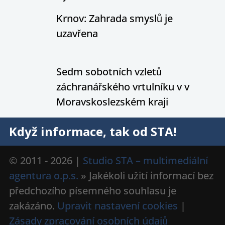
Krnov: Zahrada smyslů je
uzavřena
Sedm sobotních vzletů
záchranářského vrtulníku v v
Moravskoslezském kraji
Když informace, tak od STA!
© 2011 - 2026 |
Studio STA – multimediální
agentura o.p.s.
» Jakékoli užití informací bez
předchozího písemného souhlasu je
zakázáno.
Upravit nastavení cookies
|
Zásady zpracování osobních údajů