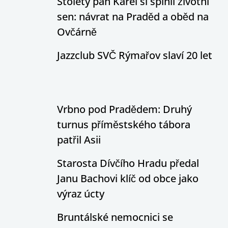
Stoletý pan Karel si splnil životní
sen: návrat na Praděd a oběd na
Ovčárně
Jazzclub SVČ Rýmařov slaví 20 let
Vrbno pod Pradědem: Druhý
turnus příměstského tábora
patřil Asii
Starosta Dívčího Hradu předal
Janu Bachovi klíč od obce jako
výraz úcty
Bruntálské nemocnici se