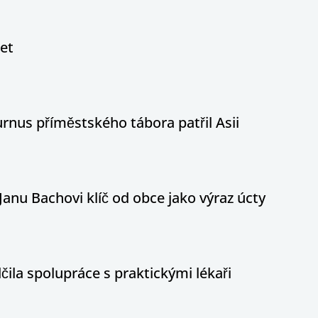
let
nus příměstského tábora patřil Asii
Janu Bachovi klíč od obce jako výraz úcty
ila spolupráce s praktickými lékaři