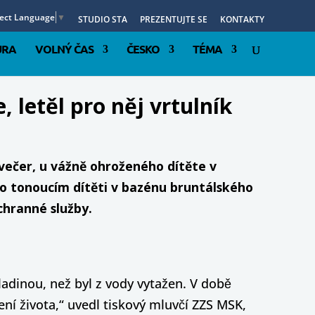
lect Language
▼
STUDIO STA
PREZENTUJTE SE
KONTAKTY
URA
VOLNÝ ČAS
ČESKO
TÉMA
, letěl pro něj vrtulník
večer, u vážně ohroženého dítěte v
i o tonoucím dítěti v bazénu bruntálského
chranné služby.
ladinou, než byl z vody vytažen. V době
ní života,“ uvedl tiskový mluvčí ZZS MSK,