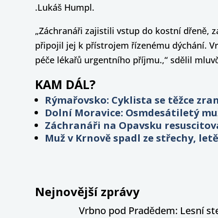
.Lukáš Humpl.
„Záchranáři zajistili vstup do kostní dřeně, 
připojil jej k přístrojem řízenému dýchání. 
péče lékařů urgentního příjmu.,“ sdělil mluv
KAM DÁL?
Rýmařovsko: Cyklista se těžce zrani
Dolní Moravice: Osmdesátiletý muž 
Záchranáři na Opavsku resuscitov
Muž v Krnově spadl ze střechy, letě
Nejnovější zprávy
Vrbno pod Pradědem: Lesní stez