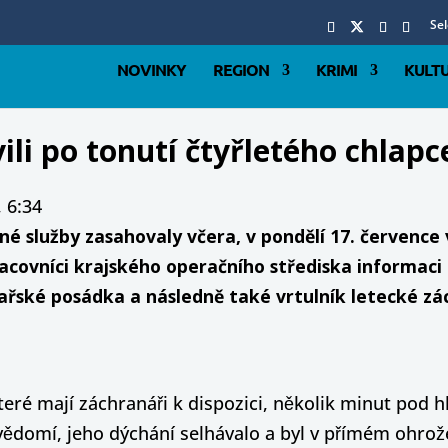
Se
NOVINKY
REGION
KRIMI
KULT
ili po tonutí čtyřletého chlapce
 6:34
 služby zasahovaly včera, v pondělí 17. července 
pracovníci krajského operačního střediska informac
ařské posádka a následně také vrtulník letecké zá
teré mají záchranáři k dispozici, několik minut pod h
ědomí, jeho dýchání selhávalo a byl v přímém ohrože