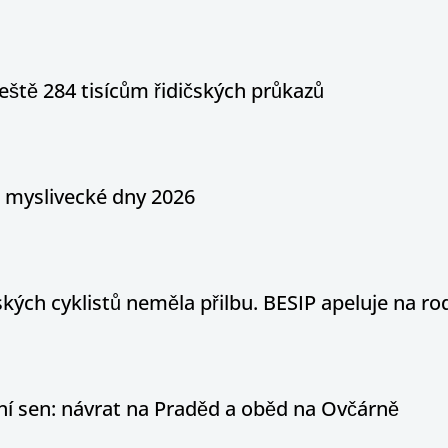
eště 284 tisícům řidičských průkazů
a myslivecké dny 2026
ých cyklistů neměla přilbu. BESIP apeluje na ro
otní sen: návrat na Praděd a oběd na Ovčárně