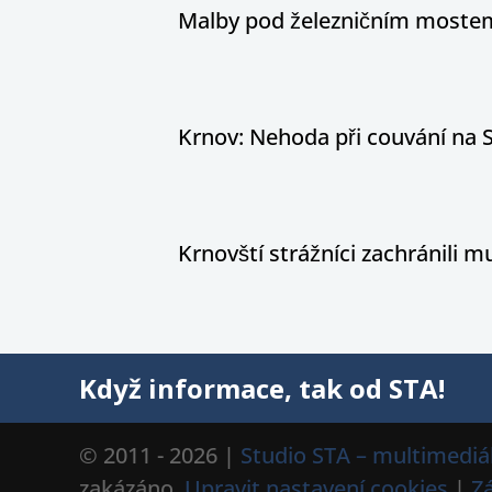
Malby pod železničním mostem
Krnov: Nehoda při couvání na S
Krnovští strážníci zachránili
Když informace, tak od STA!
© 2011 - 2026 |
Studio STA – multimediál
zakázáno.
Upravit nastavení cookies
|
Z