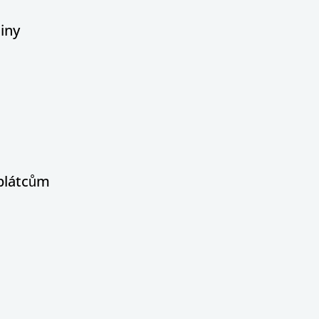
iny
oplátcům