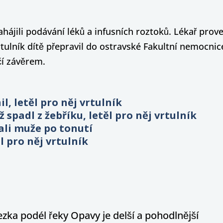
zahájili podávání léků a infusních roztoků. Lékař prov
Vrtulník dítě přepravil do ostravské Fakultní nemocni
čí závěrem.
l, letěl pro něj vrtulník
spadl z žebříku, letěl pro něj vrtulník
ali muže po tonutí
l pro něj vrtulník
ka podél řeky Opavy je delší a pohodlnější