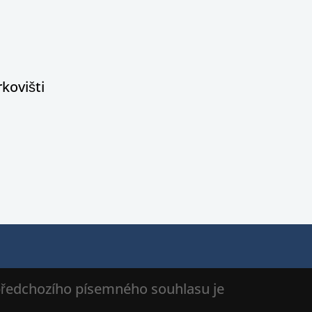
kovišti
 předchozího písemného souhlasu je