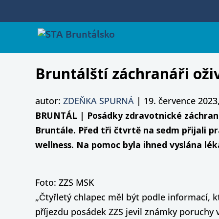
Bruntálští záchranáři oživ
autor:
ZDEŇKA SPURNÁ
|
19. července 2023,
BRUNTÁL | Posádky zdravotnické záchranné
Bruntále. Před tři čtvrtě na sedm přijali 
wellness. Na pomoc byla ihned vyslána lék
Foto: ZZS MSK
„Čtyřletý chlapec měl být podle informací, k
příjezdu posádek ZZS jevil známky poruchy v