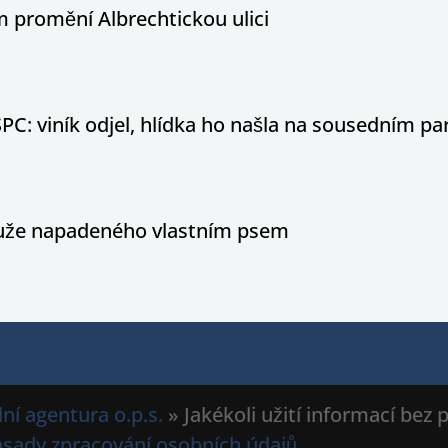
 promění Albrechtickou ulici
PC: viník odjel, hlídka ho našla na sousedním par
 muže napadeného vlastním psem
ní agentura o.p.s.
» Jakékoli užití informací bez
ásady zpracování osobních údajů