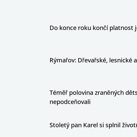
Do konce roku končí platnost j
Rýmařov: Dřevařské, lesnické 
Téměř polovina zraněných dětsk
nepodceňovali
Stoletý pan Karel si splnil živ