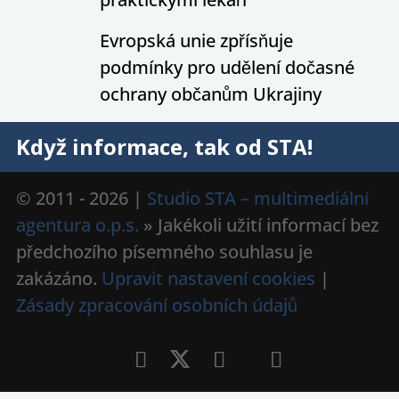
Evropská unie zpřísňuje
podmínky pro udělení dočasné
ochrany občanům Ukrajiny
Když informace, tak od STA!
© 2011 - 2026 |
Studio STA – multimediální
agentura o.p.s.
» Jakékoli užití informací bez
předchozího písemného souhlasu je
zakázáno.
Upravit nastavení cookies
|
Zásady zpracování osobních údajů