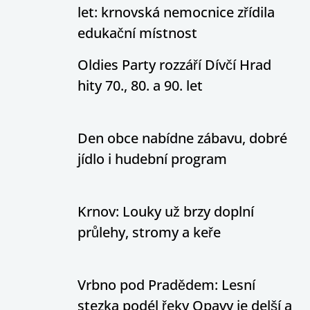
let: krnovská nemocnice zřídila
edukační místnost
Oldies Party rozzáří Dívčí Hrad
hity 70., 80. a 90. let
Den obce nabídne zábavu, dobré
jídlo i hudební program
Krnov: Louky už brzy doplní
průlehy, stromy a keře
Vrbno pod Pradědem: Lesní
stezka podél řeky Opavy je delší a