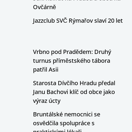
Ovčárně
Jazzclub SVČ Rýmařov slaví 20 let
Vrbno pod Pradědem: Druhý
turnus příměstského tábora
patřil Asii
Starosta Dívčího Hradu předal
Janu Bachovi klíč od obce jako
výraz úcty
Bruntálské nemocnici se
osvědčila spolupráce s
praktickými lékaři