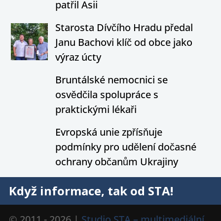
patřil Asii
Starosta Dívčího Hradu předal
Janu Bachovi klíč od obce jako
výraz úcty
Bruntálské nemocnici se
osvědčila spolupráce s
praktickými lékaři
Evropská unie zpřísňuje
podmínky pro udělení dočasné
ochrany občanům Ukrajiny
Když informace, tak od STA!
© 2011 - 2026 |
Studio STA – multimediální