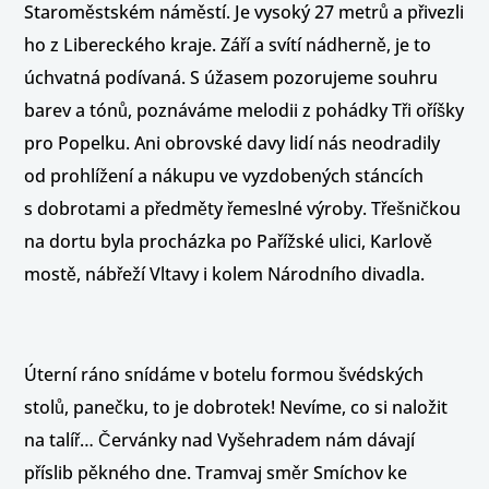
Staroměstském náměstí. Je vysoký 27 metrů a přivezli
ho z Libereckého kraje. Září a svítí nádherně, je to
úchvatná podívaná. S úžasem pozorujeme souhru
barev a tónů, poznáváme melodii z pohádky Tři oříšky
pro Popelku. Ani obrovské davy lidí nás neodradily
od prohlížení a nákupu ve vyzdobených stáncích
s dobrotami a předměty řemeslné výroby. Třešničkou
na dortu byla procházka po Pařížské ulici, Karlově
mostě, nábřeží Vltavy i kolem Národního divadla.
Úterní ráno snídáme v botelu formou švédských
stolů, panečku, to je dobrotek! Nevíme, co si naložit
na talíř… Červánky nad Vyšehradem nám dávají
příslib pěkného dne. Tramvaj směr Smíchov ke