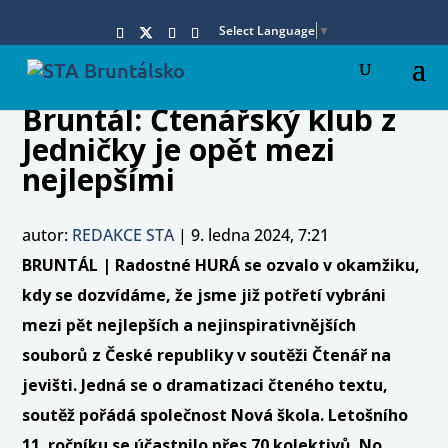
Select Language
▼
Bruntál: Čtenářský klub z
Jedničky je opět mezi
nejlepšími
autor:
REDAKCE STA
|
9. ledna 2024, 7:21
BRUNTÁL | Radostné HURÁ se ozvalo v okamžiku,
kdy se dozvídáme, že jsme již potřetí vybráni
mezi pět nejlepších a nejinspirativnějších
souborů z České republiky v soutěži Čtenář na
jevišti. Jedná se o dramatizaci čteného textu,
soutěž pořádá společnost Nová škola. Letošního
11. ročníku se účastnilo přes 70 kolektivů. No