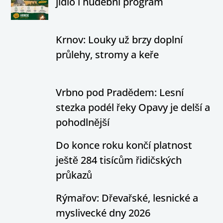
jídlo i hudební program
Krnov: Louky už brzy doplní
průlehy, stromy a keře
Vrbno pod Pradědem: Lesní
stezka podél řeky Opavy je delší a
pohodlnější
Do konce roku končí platnost
ještě 284 tisícům řidičských
průkazů
Rýmařov: Dřevařské, lesnické a
myslivecké dny 2026