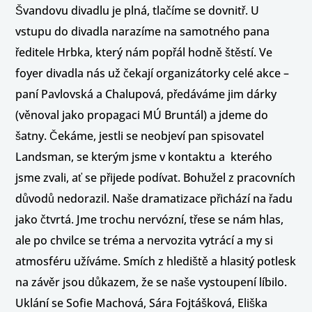
Švandovu divadlu je plná, tlačíme se dovnitř. U
vstupu do divadla narazíme na samotného pana
ředitele Hrbka, který nám popřál hodně štěstí. Ve
foyer divadla nás už čekají organizátorky celé akce –
paní Pavlovská a Chalupová, předáváme jim dárky
(věnoval jako propagaci MÚ Bruntál) a jdeme do
šatny. Čekáme, jestli se neobjeví pan spisovatel
Landsman, se kterým jsme v kontaktu a kterého
jsme zvali, ať se přijede podívat. Bohužel z pracovních
důvodů nedorazil. Naše dramatizace přichází na řadu
jako čtvrtá. Jme trochu nervózní, třese se nám hlas,
ale po chvilce se tréma a nervozita vytrácí a my si
atmosféru užíváme. Smích z hlediště a hlasitý potlesk
na závěr jsou důkazem, že se naše vystoupení líbilo.
Uklání se Sofie Machová, Sára Fojtášková, Eliška