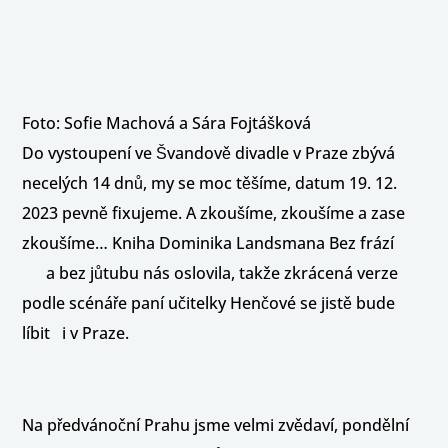
Foto: Sofie Machová a Sára Fojtášková
Do vystoupení ve Švandově divadle v Praze zbývá
necelých 14 dnů, my se moc těšíme, datum 19. 12.
2023 pevně fixujeme. A zkoušíme, zkoušíme a zase
zkoušíme… Kniha Dominika Landsmana Bez frází
a bez jůtubu nás oslovila, takže zkrácená verze
podle scénáře paní učitelky Henčové se jistě bude
líbit i v Praze.
Na předvánoční Prahu jsme velmi zvědaví, pondělní