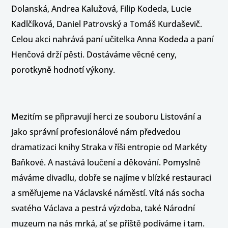
Dolanská, Andrea Kalužová, Filip Kodeda, Lucie
Kadlčíková, Daniel Patrovský a Tomáš Kurdaševič.
Celou akci nahrává paní učitelka Anna Kodeda a paní
Henčová drží pěsti. Dostáváme věcné ceny,
porotkyně hodnotí výkony.
Mezitím se připravují herci ze souboru Listování a
jako správní profesionálové nám předvedou
dramatizaci knihy Straka v říši entropie od Markéty
Baňkové. A nastává loučení a děkování. Pomyslně
máváme divadlu, dobře se najíme v blízké restauraci
a směřujeme na Václavské náměstí. Vítá nás socha
svatého Václava a pestrá výzdoba, také Národní
muzeum na nás mrká, ať se příště podíváme i tam.