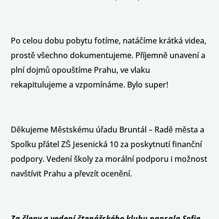
Po celou dobu pobytu fotíme, natáčíme krátká videa,
prostě všechno dokumentujeme. Příjemně unavení a
plní dojmů opouštíme Prahu, ve vlaku
rekapitulujeme a vzpomínáme. Bylo super!
Děkujeme Městskému úřadu Bruntál – Radě města a
Spolku přátel ZŠ Jesenická 10 za poskytnutí finanční
podpory. Vedení školy za morální podporu i možnost
navštívit Prahu a převzít ocenění.
Za členy a vedení čtenářského klubu napsala Sofie