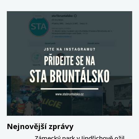
Nejnovější zprávy
Zámecký park v Jindřichově ožil