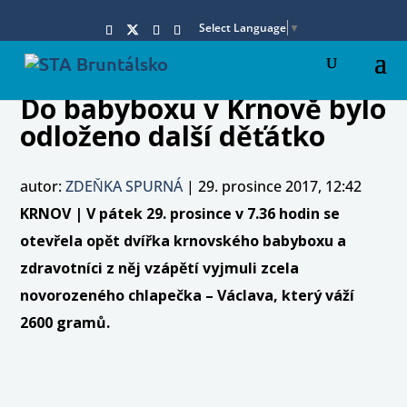
Select Language
▼
Do babyboxu v Krnově bylo
odloženo další děťátko
autor:
ZDEŇKA SPURNÁ
|
29. prosince 2017, 12:42
KRNOV | V pátek 29. prosince v 7.36 hodin se
otevřela opět dvířka krnovského babyboxu a
zdravotníci z něj vzápětí vyjmuli zcela
novorozeného chlapečka – Václava, který váží
2600 gramů.