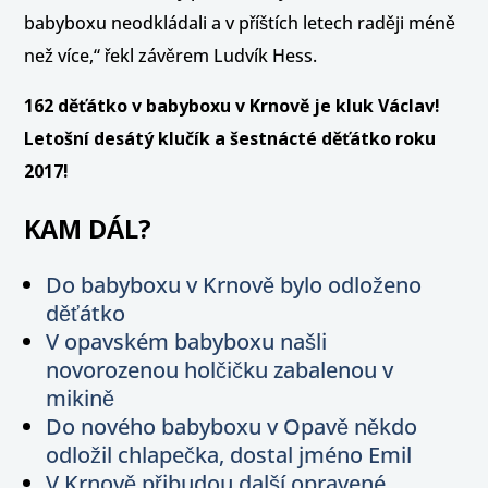
babyboxu neodkládali a v příštích letech raději méně
než více,“ řekl závěrem Ludvík Hess.
162 děťátko v babyboxu v Krnově je kluk Václav!
Letošní desátý klučík a šestnácté děťátko roku
2017!
KAM DÁL?
Do babyboxu v Krnově bylo odloženo
děťátko
V opavském babyboxu našli
novorozenou holčičku zabalenou v
mikině
Do nového babyboxu v Opavě někdo
odložil chlapečka, dostal jméno Emil
V Krnově přibudou další opravené