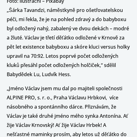
Foto: ilustrační – Pixabay
„Šárka Tavandzi, náměstkyně pro ošetřovatelskou
péči, mi řekla, že je na pohled zdravý a do babyboxu
byl odložený nahý, zabalený ve dvou dekách – modré
a žluté. Václav je třetí děťátko odložené v Krnově za
pět let existence babyboxu a skóre kluci versus holky
upravil na 70:92. Letos poprvé počet odložených
kluků přesáhl počet odložených holčiček,“ sdělil
Babydědek Lu, Ludvík Hess.
„Jméno Václav jsem mu dal po majiteli společnosti
ALPINE PRO, s. r. o., Praha Václavu Hrbkovi, více
násobného a spontánního dárce. Přiznávám, že
Václav je také druhé jméno mého synka Antonína. Ať
žije Václav Krnovský! Ať žije Václav Hrbek! A
nešťastné maminky prosím, aby letos už děťátko do