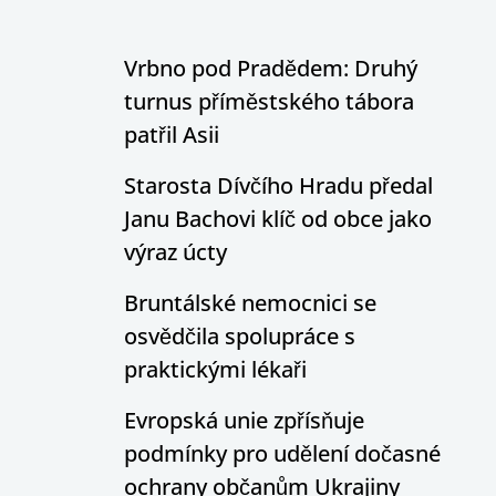
Vrbno pod Pradědem: Druhý
turnus příměstského tábora
patřil Asii
Starosta Dívčího Hradu předal
Janu Bachovi klíč od obce jako
výraz úcty
Bruntálské nemocnici se
osvědčila spolupráce s
praktickými lékaři
Evropská unie zpřísňuje
podmínky pro udělení dočasné
ochrany občanům Ukrajiny