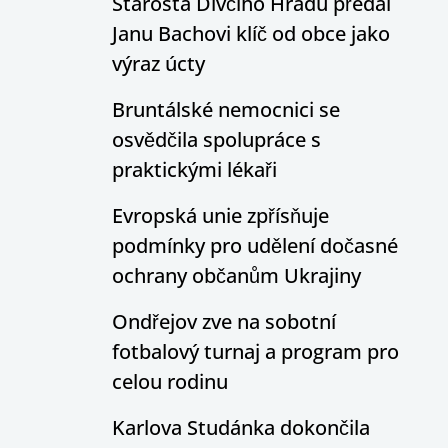
Starosta Dívčího Hradu předal
Janu Bachovi klíč od obce jako
výraz úcty
Bruntálské nemocnici se
osvědčila spolupráce s
praktickými lékaři
Evropská unie zpřísňuje
podmínky pro udělení dočasné
ochrany občanům Ukrajiny
Ondřejov zve na sobotní
fotbalový turnaj a program pro
celou rodinu
Karlova Studánka dokončila