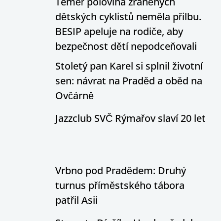
Téměř polovina zraněných
dětských cyklistů neměla přilbu.
BESIP apeluje na rodiče, aby
bezpečnost dětí nepodceňovali
Stoletý pan Karel si splnil životní
sen: návrat na Praděd a oběd na
Ovčárně
Jazzclub SVČ Rýmařov slaví 20 let
Vrbno pod Pradědem: Druhý
turnus příměstského tábora
patřil Asii