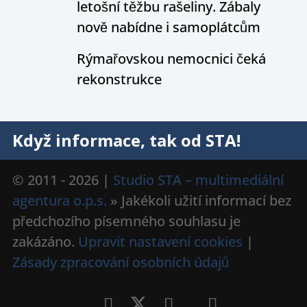
letošní těžbu rašeliny. Zábaly
nově nabídne i samoplátcům
Rýmařovskou nemocnici čeká
rekonstrukce
Když informace, tak od STA!
© 2011 - 2026 |
Studio STA – multimediální
agentura o.p.s.
» Jakékoli užití informací bez
předchozího písemného souhlasu je
zakázáno.
Upravit nastavení cookies
|
Zásady zpracování osobních údajů