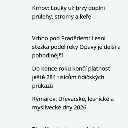
Krnov: Louky už brzy doplní
průlehy, stromy a keře
Vrbno pod Pradědem: Lesní
stezka podél řeky Opavy je delší a
pohodlnější
Do konce roku končí platnost
ještě 284 tisícům řidičských
průkazů
Rýmařov: Dřevařské, lesnické a
myslivecké dny 2026