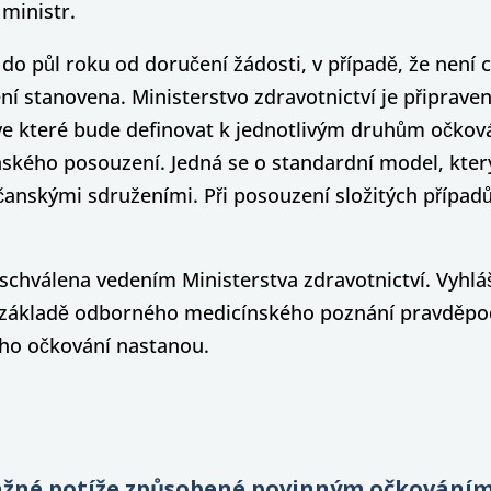
 ministr.
o půl roku od doručení žádosti, v případě, že není c
ní stanovena. Ministerstvo zdravotnictví je připrav
ve které bude definovat k jednotlivým druhům očkov
kého posouzení. Jedná se o standardní model, který 
anskými sdruženími. Při posouzení složitých případ
 schválena vedením Ministerstva zdravotnictví. Vyhl
 na základě odborného medicínského poznání pravděpo
ho očkování nastanou.
važné potíže způsobené povinným očkování