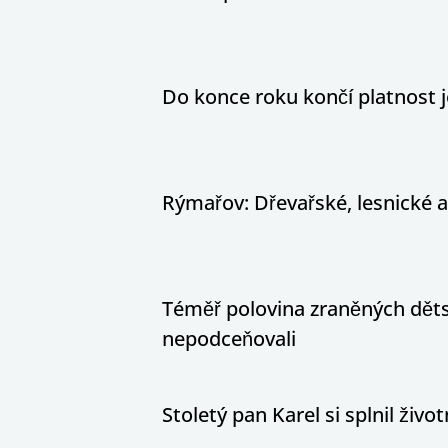
Do konce roku končí platnost j
Rýmařov: Dřevařské, lesnické 
Téměř polovina zraněných dětsk
nepodceňovali
Stoletý pan Karel si splnil živ