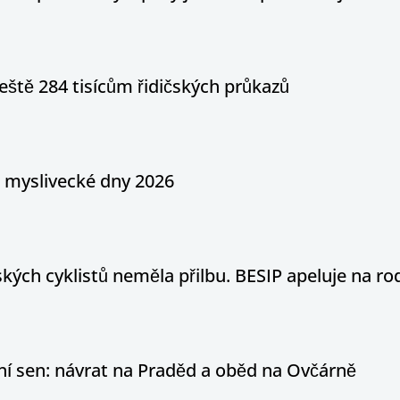
eště 284 tisícům řidičských průkazů
a myslivecké dny 2026
ých cyklistů neměla přilbu. BESIP apeluje na ro
otní sen: návrat na Praděd a oběd na Ovčárně