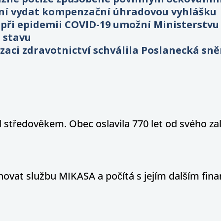
žní vydat kompenzační úhradovou vyhlášku
ři epidemii COVID-19 umožní Ministerstvu 
 stavu
izaci zdravotnictví schválila Poslanecká s
l středověkem. Obec oslavila 770 let od svého za
hovat službu MIKASA a počítá s jejím dalším fi