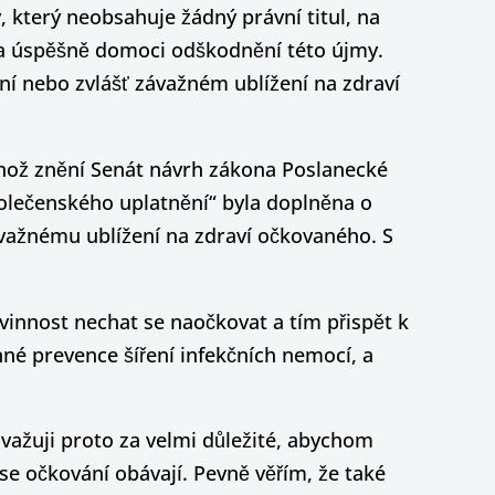
, který neobsahuje žádný právní titul, na
la úspěšně domoci odškodnění této újmy.
ní nebo zvlášť závažném ublížení na zdraví
ehož znění Senát návrh zákona Poslanecké
polečenského uplatnění“ byla doplněna o
ávažnému ublížení na zdraví očkovaného. S
vinnost nechat se naočkovat a tím přispět k
né prevence šíření infekčních nemocí, a
važuji proto za velmi důležité, abychom
e očkování obávají. Pevně věřím, že také