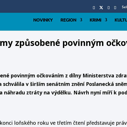
Se
NOVINKY
REGION
KRIMI
KULT
jmy způsobené povinným očkov
né povinným očkováním z dílny Ministerstva zdravo
schválila v širším senátním znění Poslanecká sn
a náhradu ztráty na výdělku. Návrh nyní míří k pod
konci loňského roku ve třetím čtení představuje prá