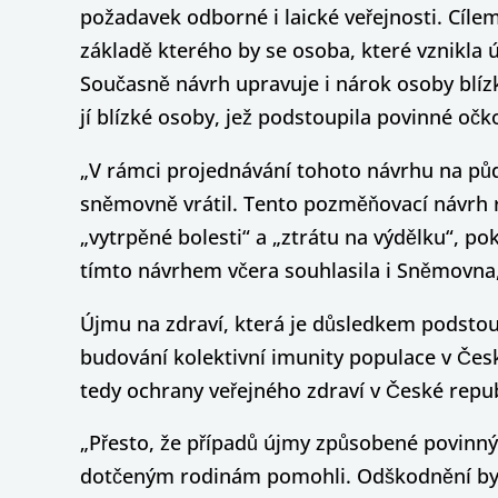
požadavek odborné i laické veřejnosti. Cílem
základě kterého by se osoba, které vznikla
Současně návrh upravuje i nárok osoby blízk
jí blízké osoby, jež podstoupila povinné očk
„V rámci projednávání tohoto návrhu na půd
sněmovně vrátil. Tento pozměňovací návrh ro
„vytrpěné bolesti“ a „ztrátu na výdělku“, 
tímto návrhem včera souhlasila i Sněmovna,“
Újmu na zdraví, která je důsledkem podstoup
budování kolektivní imunity populace v Čes
tedy ochrany veřejného zdraví v České repub
„Přesto, že případů újmy způsobené povinný
dotčeným rodinám pomohli. Odškodnění by ta