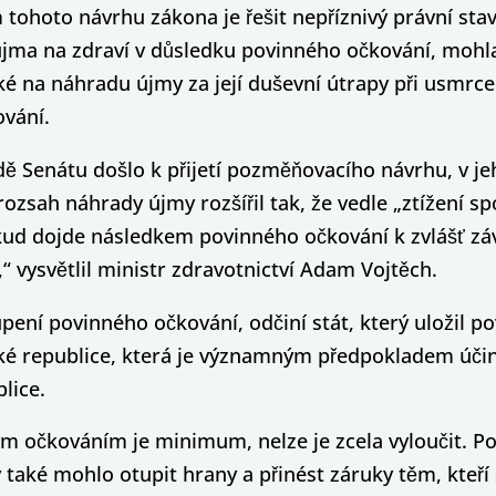
 tohoto návrhu zákona je řešit nepříznivý právní stav
 újma na zdraví v důsledku povinného očkování, moh
é na náhradu újmy za její duševní útrapy při usmrce
ování.
ě Senátu došlo k přijetí pozměňovacího návrhu, v j
zsah náhrady újmy rozšířil tak, že vedle „ztížení s
pokud dojde následkem povinného očkování k zvlášť z
 vysvětlil ministr zdravotnictví Adam Vojtěch.
ení povinného očkování, odčiní stát, který uložil po
ké republice, která je významným předpokladem účin
lice.
m očkováním je minimum, nelze je zcela vyloučit. Po
ké mohlo otupit hrany a přinést záruky těm, kteří s