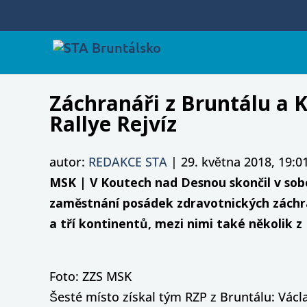
Záchranáři z Bruntálu a K
Rallye Rejvíz
autor:
REDAKCE STA
|
29. května 2018, 19:0
MSK | V Koutech nad Desnou skončil v sobo
zaměstnání posádek zdravotnických záchra
a tří kontinentů, mezi nimi také několik 
Foto: ZZS MSK
Šesté místo získal tým RZP z Bruntálu: Václa