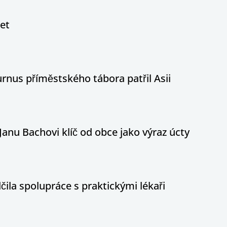
let
nus příměstského tábora patřil Asii
Janu Bachovi klíč od obce jako výraz úcty
ila spolupráce s praktickými lékaři