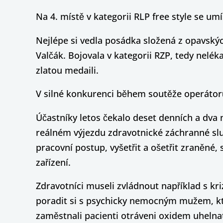
Na 4. místě v kategorii RLP free style se um
Nejlépe si vedla posádka složená z opavský
Valčák. Bojovala v kategorii RZP, tedy nelék
zlatou medaili.
V silné konkurenci během soutěže operátorů 
Účastníky letos čekalo deset denních a dva 
reálném výjezdu zdravotnické záchranné služ
pracovní postup, vyšetřit a ošetřit zraněné,
zařízení.
Zdravotníci museli zvládnout například s kr
poradit si s psychicky nemocným mužem, kte
zaměstnali pacienti otráveni oxidem uhelna