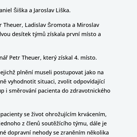
niel Šiška a Jaroslav Liška.
r Theuer, Ladislav Šromota a Miroslav
dvou desítek týmů získala první místo a
ř Petr Theuer, který získal 4. místo.
jejichž plnění museli postupovat jako na
 vyhodnotit situaci, zvolit odpovídající
stup i směrování pacienta do zdravotnického
 pacienty se život ohrožujícím krvácením,
ednoho z členů soutěžícího týmu, dále je
ážné dopravní nehody se zraněním několika