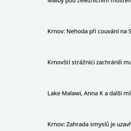
Malby pod železničním mostem
Krnov: Nehoda při couvání na S
Krnovští strážníci zachránili
Lake Malawi, Anna K a další míř
Krnov: Zahrada smyslů je uzav