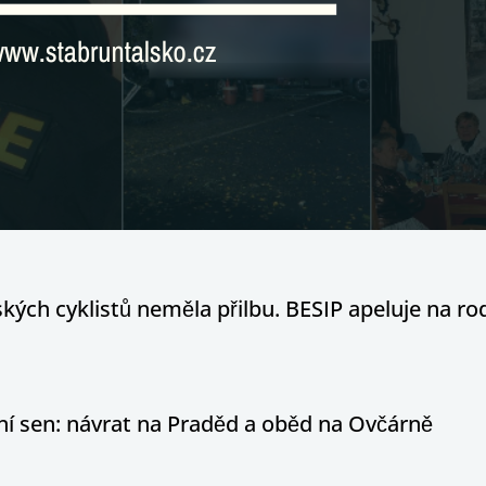
ých cyklistů neměla přilbu. BESIP apeluje na ro
otní sen: návrat na Praděd a oběd na Ovčárně