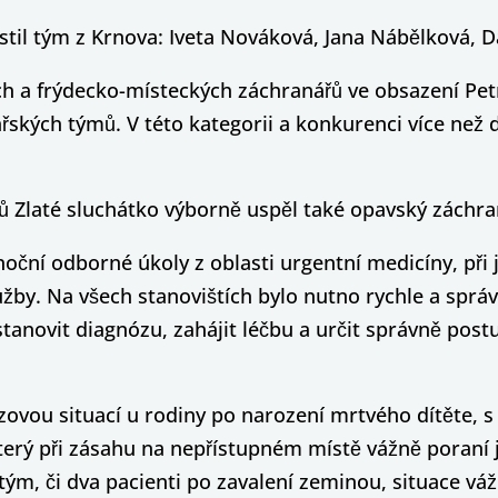
ístil tým z Krnova: Iveta Nováková, Jana Nábělková, Da
ch a frýdecko-místeckých záchranářů ve obsazení Pet
ařských týmů. V této kategorii a konkurenci více než 
Zlaté sluchátko výborně uspěl také opavský záchraná
noční odborné úkoly z oblasti urgentní medicíny, při 
by. Na všech stanovištích bylo nutno rychle a správně
 stanovit diagnózu, zahájit léčbu a určit správně po
izovou situací u rodiny po narození mrtvého dítěte, s
rý při zásahu na nepřístupném místě vážně poraní j
tým, či dva pacienti po zavalení zeminou, situace v