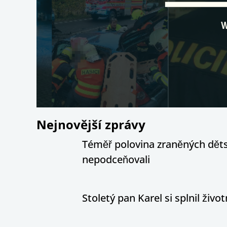
Nejnovější zprávy
Téměř polovina zraněných dětsk
nepodceňovali
Stoletý pan Karel si splnil živ