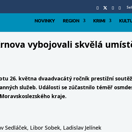
Se
NOVINKY
REGION
KRIMI
KULT
rnova vybojovali skvělá umístě
1
tu 26. května dvaadvacátý ročník prestižní soutěž
nných služeb. Události se zúčastnilo téměř osmde
z Moravskoslezského kraje.
v Sedláček, Libor Sobek, Ladislav Jelínek