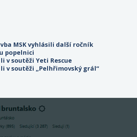
vba MSK vyhlásili další ročník
u popelnici
li v soutěži Yeti Rescue
li v soutěži „Pelhřimovský grál“