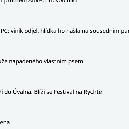
 promění Albrechtickou ulici
PC: viník odjel, hlídka ho našla na sousedním par
 muže napadeného vlastním psem
í do Úvalna. Blíží se Festival na Rychtě
řena