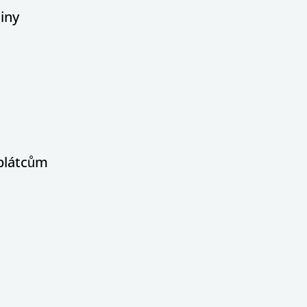
iny
oplátcům