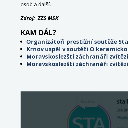
osob a další.
Zdroj: ZZS MSK
KAM DÁL?
Organizátoři prestižní soutěže Sta
Krnov uspěl v soutěži O keramicko
Moravskoslezští záchranáři zvítězi
Moravskoslezští záchranáři zvítězi