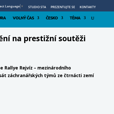
lect Language
▼
STUDIO STA
PREZENTUJTE SE
KONTAKTY
URA
VOLNÝ ČAS
ČESKO
TÉMA
ní na prestižní soutěži
e Rallye Rejvíz – mezinárodního
sát záchranářských týmů ze čtrnácti zemí