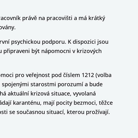
racovník právě na pracovišti a má krátký
ovány.
první psychickou podporu. K dispozici jsou
ou připraveni být nápomocni v krizových
pomoci pro veřejnost pod číslem 1212 (volba
mi spojenými starostmi porozumí a bude
há aktuální krizová situace, vyvolaná
ládají karanténu, mají pocity bezmoci, těžce
sti se současnou situací, kterou prožívají.