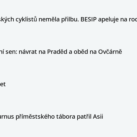
ých cyklistů neměla přilbu. BESIP apeluje na ro
otní sen: návrat na Praděd a oběd na Ovčárně
let
nus příměstského tábora patřil Asii