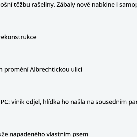
tošní těžbu rašeliny. Zábaly nově nabídne i sam
rekonstrukce
 promění Albrechtickou ulici
PC: viník odjel, hlídka ho našla na sousedním par
 muže napadeného vlastním psem