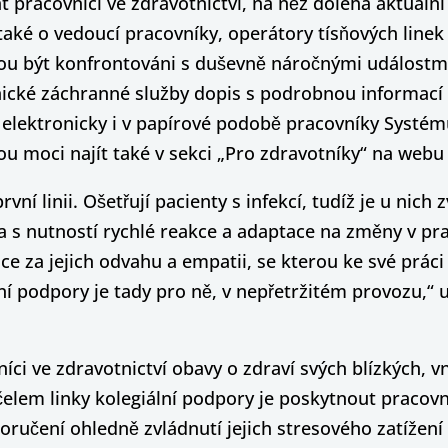
racovníci ve zdravotnictví, na něž doléhá aktuální kr
také o vedoucí pracovníky, operátory tísňových linek 
u být konfrontováni s duševně náročnými událostmi 
cké záchranné služby dopis s podrobnou informací k 
lektronicky i v papírové podobě pracovníky Systému 
dou moci najít také v sekci „Pro zdravotníky“ na webu
rvní linii. Ošetřují pacienty s infekcí, tudíž je u nich 
a s nutností rychlé reakce a adaptace na změny v pr
ce za jejich odvahu a empatii, se kterou ke své práci
í podpory je tady pro ně, v nepřetržitém provozu,“ uv
níci ve zdravotnictví obavy o zdraví svých blízkých, 
 Účelem linky kolegiální podpory je poskytnout praco
ručení ohledně zvládnutí jejich stresového zatížení 