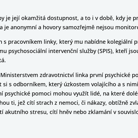
 je její okamžitá dostupnost, a to i v době, kdy je p
nka je anonymní a hovory samozřejmě nejsou monitor
jen s pracovníkem linky, který mu nabídne kolegiální 
mu psychosociální intervenční služby (SPIS), kteří js
tá.
d Ministerstvem zdravotnictví linka první psychické 
 si s odborníkem, který úzkostem volajícího a s ni
ní psychické pomoci mohou využít lidé, na které dolé
 ti, jež cítí strach z nemoci, či nákazy, obtížně zv
tí akutního stresu, cítí hněv nebo zklamání v souvislo