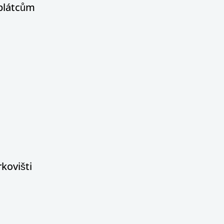
oplátcům
kovišti