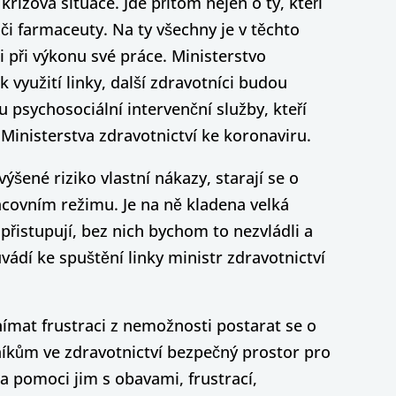
izová situace. Jde přitom nejen o ty, kteří
či farmaceuty. Na ty všechny je v těchto
při výkonu své práce. Ministerstvo
využití linky, další zdravotníci budou
psychosociální intervenční služby, kteří
 Ministerstva zdravotnictví ke koronaviru.
zvýšené riziko vlastní nákazy, starají se o
acovním režimu. Je na ně kladena velká
 přistupují, bez nich bychom to nezvládli a
ádí ke spuštění linky ministr zdravotnictví
vnímat frustraci z nemožnosti postarat se o
vníkům ve zdravotnictví bezpečný prostor pro
a pomoci jim s obavami, frustrací,