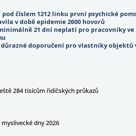
 pod číslem 1212 linku první psychické pom
vila v době epidemie 2600 hovorů
inimálně 21 dní neplatí pro pracovníky ve z
mu
 důrazné doporučení pro vlastníky objektů 
eště 284 tisícům řidičských průkazů
a myslivecké dny 2026