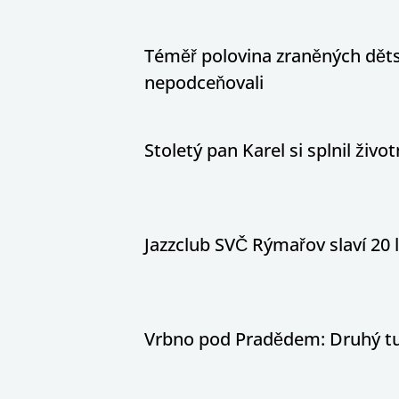
Téměř polovina zraněných dětsk
nepodceňovali
Stoletý pan Karel si splnil živ
Jazzclub SVČ Rýmařov slaví 20 
Vrbno pod Pradědem: Druhý tur