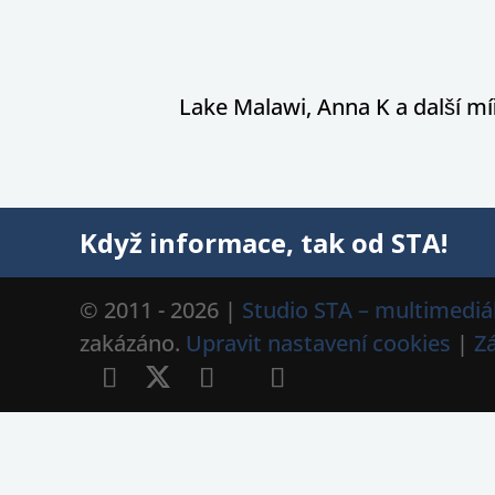
Lake Malawi, Anna K a další míř
Když informace, tak od STA!
© 2011 - 2026 |
Studio STA – multimediál
zakázáno.
Upravit nastavení cookies
|
Z