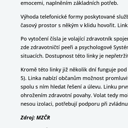
emocemi, naplněním základních potřeb.
Výhoda telefonické formy poskytované služby
časový prostor s někým v klidu hovořit. Li
Po vytočení čísla je volající zdravotník spo
zde zdravotničtí peeři a psychologové Systé
situacích. Dostupnost této linky je nepřetrži
Kromě této linky již několik dní funguje po
5). Linka nabízí občanům možnost promluvit
spolu s ním hledat řešení a úlevu. Linku prv
ohrožením zdravotní povahy. Volat tedy mohou
nesou izolaci, potřebují podporu při zvládnu
Zdroj: MZČR