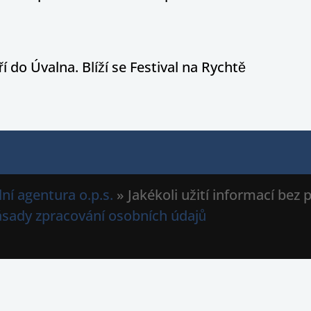
í do Úvalna. Blíží se Festival na Rychtě
ní agentura o.p.s.
» Jakékoli užití informací bez
ásady zpracování osobních údajů