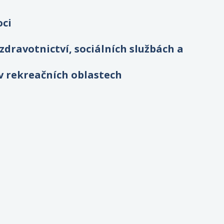
oci
dravotnictví, sociálních službách a
v rekreačních oblastech