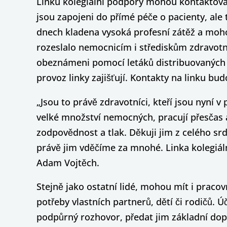
Linku kolegiální podpory mohou kontaktovat p
jsou zapojeni do přímé péče o pacienty, ale 
dnech kladena vysoká profesní zátěž a moho
rozeslalo nemocnicím i střediskům zdravotni
obeznámeni pomocí letáků distribuovaných e
provoz linky zajišťují. Kontakty na linku bu
„Jsou to právě zdravotníci, kteří jsou nyní v p
velké množství nemocných, pracují přesčas 
zodpovědnost a tlak. Děkuji jim z celého srd
právě jim vděčíme za mnohé. Linka kolegiáln
Adam Vojtěch.
Stejně jako ostatní lidé, mohou mít i pracov
potřeby vlastních partnerů, dětí či rodičů.
podpůrný rozhovor, předat jim základní dopo