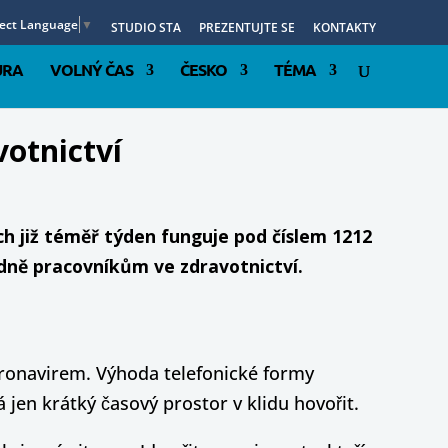
lect Language
▼
STUDIO STA
PREZENTUJTE SE
KONTAKTY
URA
VOLNÝ ČAS
ČESKO
TÉMA
votnictví
ich již téměř týden funguje pod číslem 1212
adně pracovníkům ve zdravotnictví.
koronavirem. Výhoda telefonické formy
 jen krátký časový prostor v klidu hovořit.