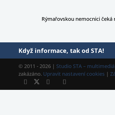
Rýmařovskou nemocnici čeká 
Když informace, tak od STA!
© 2011 - 2026 |
Studio STA – multimediál
zakázáno.
Upravit nastavení cookies
|
Z