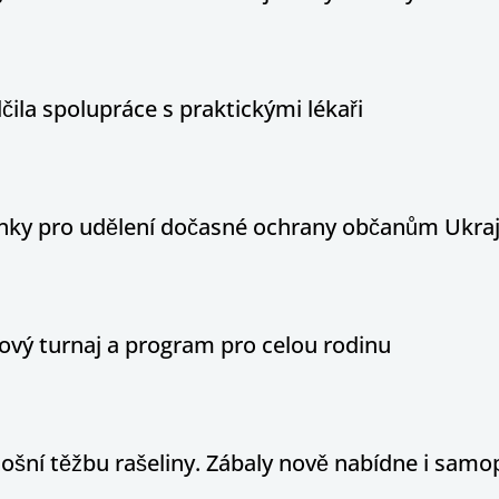
ila spolupráce s praktickými lékaři
ínky pro udělení dočasné ochrany občanům Ukraj
ový turnaj a program pro celou rodinu
tošní těžbu rašeliny. Zábaly nově nabídne i sam