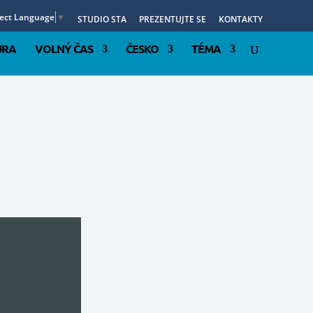
lect Language
▼
STUDIO STA
PREZENTUJTE SE
KONTAKTY
URA
VOLNÝ ČAS
ČESKO
TÉMA