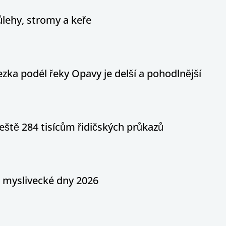
ůlehy, stromy a keře
ka podél řeky Opavy je delší a pohodlnější
eště 284 tisícům řidičských průkazů
a myslivecké dny 2026