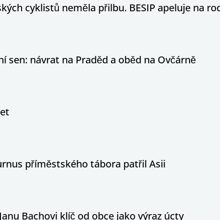
ých cyklistů neměla přilbu. BESIP apeluje na ro
otní sen: návrat na Praděd a oběd na Ovčárně
let
nus příměstského tábora patřil Asii
Janu Bachovi klíč od obce jako výraz úcty