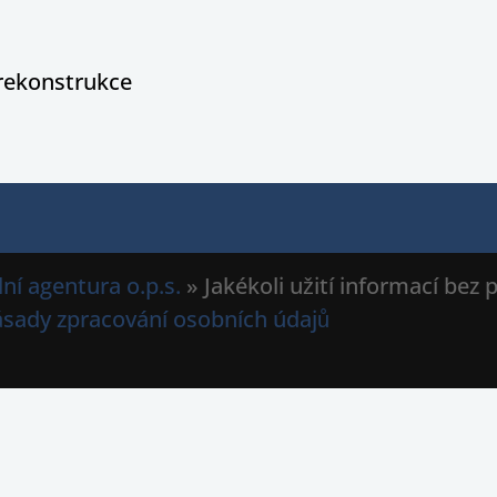
rekonstrukce
ní agentura o.p.s.
» Jakékoli užití informací bez
ásady zpracování osobních údajů