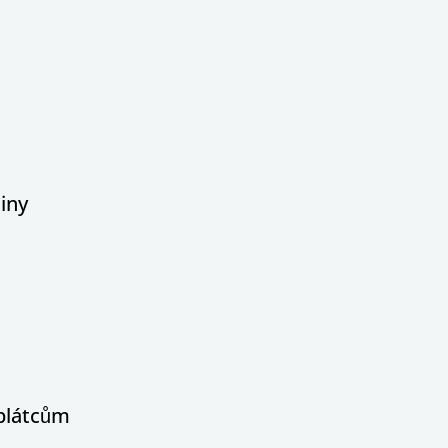
iny
oplátcům