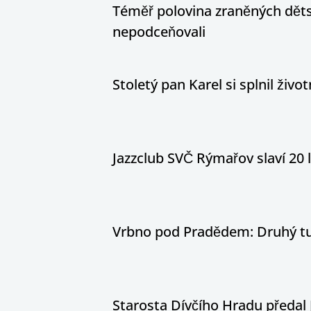
Téměř polovina zraněných dětsk
nepodceňovali
Stoletý pan Karel si splnil živ
Jazzclub SVČ Rýmařov slaví 20 
Vrbno pod Pradědem: Druhý tur
Starosta Dívčího Hradu předal 