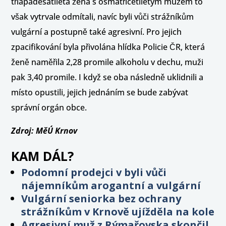
třiapadesátiletá žena s osmatřicetiletým mužem to
však vytrvale odmítali, navíc byli vůči strážníkům
vulgární a postupně také agresivní. Pro jejich
zpacifikování byla přivolána hlídka Policie ČR, která
ženě naměřila 2,28 promile alkoholu v dechu, muži
pak 3,40 promile. I když se oba následně uklidnili a
místo opustili, jejich jednáním se bude zabývat
správní orgán obce.
Zdroj: MěÚ Krnov
KAM DÁL?
Podomní prodejci v byli vůči
nájemníkům arogantní a vulgární
Vulgární seniorka bez ochrany
strážníkům v Krnově ujížděla na kole
Agresivní muž z Rýmařovska skončil