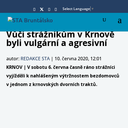
Select Language
▼
Vůči strážníkům v Krnově
byli vulgární a agresivní
autor:
REDAKCE STA
|
10. června 2020, 12:01
KRNOV | V sobotu 6. června časně ráno strážníci
vyjížděli k nahlášeným výtržnostem bezdomovců
v jednom z krnovských dvorních traktů.