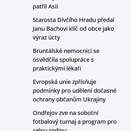
patřil Asii
Starosta Dívčího Hradu předal
Janu Bachovi klíč od obce jako
výraz úcty
Bruntálské nemocnici se
osvědčila spolupráce s
praktickými lékaři
Evropská unie zpřísňuje
podmínky pro udělení dočasné
ochrany občanům Ukrajiny
Ondřejov zve na sobotní
fotbalový turnaj a program pro
celou rodinu