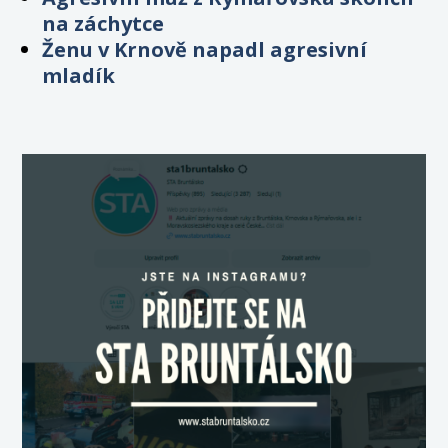
na záchytce
Ženu v Krnově napadl agresivní
mladík