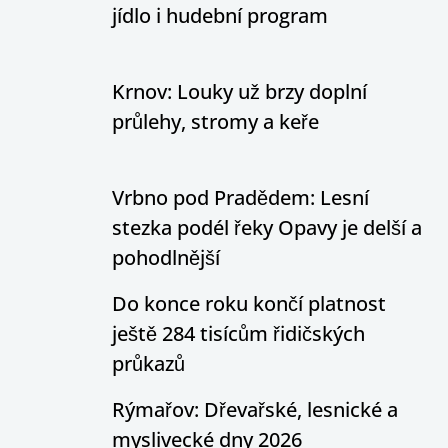
jídlo i hudební program
Krnov: Louky už brzy doplní
průlehy, stromy a keře
Vrbno pod Pradědem: Lesní
stezka podél řeky Opavy je delší a
pohodlnější
Do konce roku končí platnost
ještě 284 tisícům řidičských
průkazů
Rýmařov: Dřevařské, lesnické a
myslivecké dny 2026