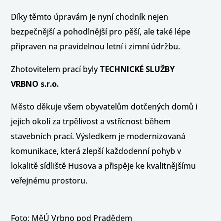
Díky těmto úpravám je nyní chodník nejen
bezpečnější a pohodlnější pro pěší, ale také lépe
připraven na pravidelnou letní i zimní údržbu.
Zhotovitelem prací byly
TECHNICKÉ SLUŽBY
VRBNO
s.r.o.
Město děkuje všem obyvatelům dotčených domů i
jejich okolí za trpělivost a vstřícnost během
stavebních prací. Výsledkem je modernizovaná
komunikace, která zlepší každodenní pohyb v
lokalitě sídliště Husova a přispěje ke kvalitnějšímu
veřejnému prostoru.
Foto: MěÚ Vrbno pod Pradědem