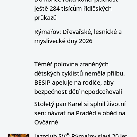
ještě 284 tisícům řidičských
průkazů
Rýmařov: Dřevařské, lesnické a
myslivecké dny 2026
Téměř polovina zraněných
dětských cyklistů neměla přilbu.
BESIP apeluje na rodiče, aby
bezpečnost dětí nepodceňovali
Stoletý pan Karel si splnil životní
sen: návrat na Praděd a oběd na
Ovčárně
Jazzclub SVČ Rýmařov slaví 20 let