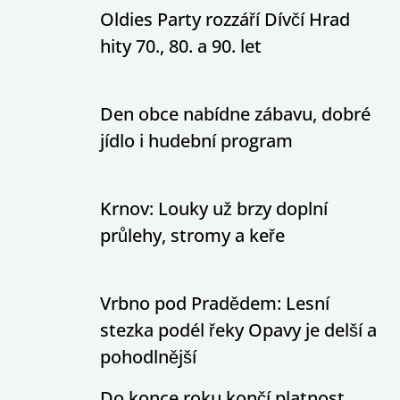
Oldies Party rozzáří Dívčí Hrad
hity 70., 80. a 90. let
Den obce nabídne zábavu, dobré
jídlo i hudební program
Krnov: Louky už brzy doplní
průlehy, stromy a keře
Vrbno pod Pradědem: Lesní
stezka podél řeky Opavy je delší a
pohodlnější
Do konce roku končí platnost