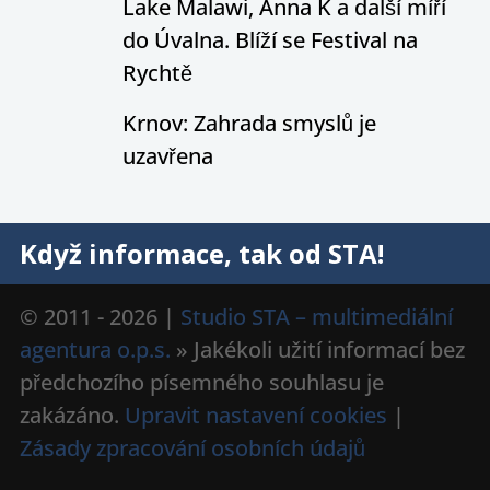
Lake Malawi, Anna K a další míří
do Úvalna. Blíží se Festival na
Rychtě
Krnov: Zahrada smyslů je
uzavřena
Když informace, tak od STA!
© 2011 - 2026 |
Studio STA – multimediální
agentura o.p.s.
» Jakékoli užití informací bez
předchozího písemného souhlasu je
zakázáno.
Upravit nastavení cookies
|
Zásady zpracování osobních údajů