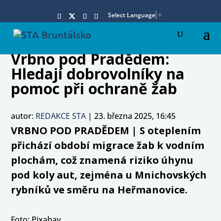
Select Language
▼
Vrbno pod Pradědem:
Hledají dobrovolníky na
pomoc při ochraně žab
autor:
REDAKCE STA
|
23. března 2025, 16:45
VRBNO POD PRADĚDEM | S oteplením
přichází období migrace žab k vodním
plochám, což znamená riziko úhynu
pod koly aut, zejména u Mnichovských
rybníků ve směru na Heřmanovice.
Foto: Pixabay