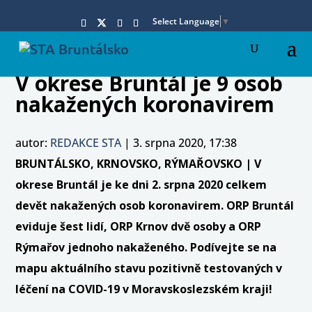
Select Language
▼
V okrese Bruntál je 9 osob
nakažených koronavirem
autor:
REDAKCE STA
|
3. srpna 2020, 17:38
BRUNTÁLSKO, KRNOVSKO, RÝMAŘOVSKO | V
okrese Bruntál je ke dni 2. srpna 2020 celkem
devět nakažených osob koronavirem. ORP Bruntál
eviduje šest lidí, ORP Krnov dvě osoby a ORP
Rýmařov jednoho nakaženého. Podívejte se na
mapu aktuálního stavu pozitivně testovaných v
léčení na COVID-19 v Moravskoslezském kraji!