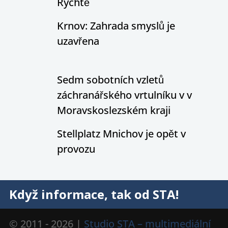
Rychtě
Krnov: Zahrada smyslů je
uzavřena
Sedm sobotních vzletů
záchranářského vrtulníku v v
Moravskoslezském kraji
Stellplatz Mnichov je opět v
provozu
Když informace, tak od STA!
© 2011 - 2026 |
Studio STA – multimediální