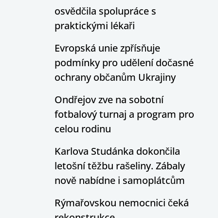
osvědčila spolupráce s
praktickými lékaři
Evropská unie zpřísňuje
podmínky pro udělení dočasné
ochrany občanům Ukrajiny
Ondřejov zve na sobotní
fotbalový turnaj a program pro
celou rodinu
Karlova Studánka dokončila
letošní těžbu rašeliny. Zábaly
nově nabídne i samoplátcům
Rýmařovskou nemocnici čeká
rekonstrukce