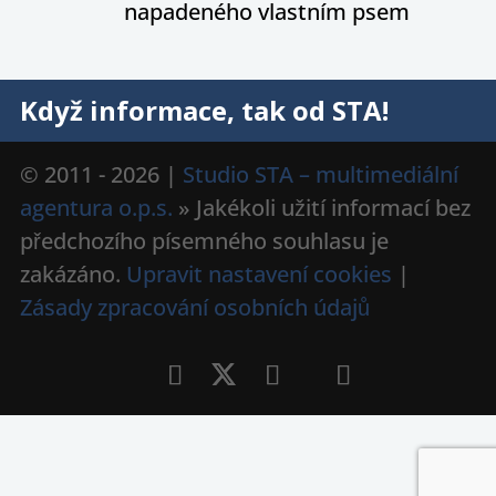
napadeného vlastním psem
Když informace, tak od STA!
© 2011 - 2026 |
Studio STA – multimediální
agentura o.p.s.
» Jakékoli užití informací bez
předchozího písemného souhlasu je
zakázáno.
Upravit nastavení cookies
|
Zásady zpracování osobních údajů