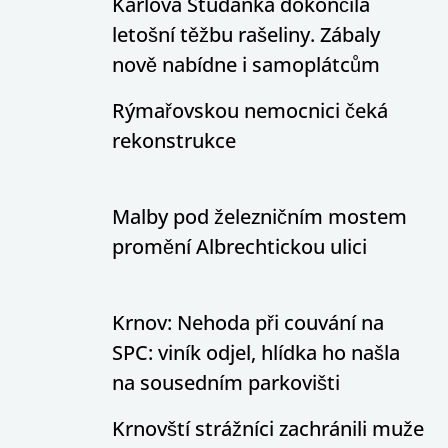
Karlova Studánka dokončila
letošní těžbu rašeliny. Zábaly
nově nabídne i samoplátcům
Rýmařovskou nemocnici čeká
rekonstrukce
Malby pod železničním mostem
promění Albrechtickou ulici
Krnov: Nehoda při couvání na
SPC: viník odjel, hlídka ho našla
na sousedním parkovišti
Krnovští strážníci zachránili muže