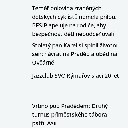
Téměř polovina zraněných
dětských cyklistů neměla přilbu.
BESIP apeluje na rodiče, aby
bezpečnost dětí nepodceňovali
Stoletý pan Karel si splnil životní
sen: návrat na Praděd a oběd na
Ovčárně
Jazzclub SVČ Rýmařov slaví 20 let
Vrbno pod Pradědem: Druhý
turnus příměstského tábora
patřil Asii