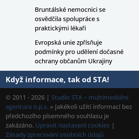
Bruntálské nemocnici se
osvědčila spolupráce s
praktickými lékaři
Evropská unie zpřísňuje
podmínky pro udělení dočasné
ochrany občanům Ukrajiny
Když informace, tak od STA!
© 2011 - 2026 |
Studio STA – multimediální
agentura o.p.s.
» Jakékoli užití informací bez
předchozího písemného souhlasu je
zakázáno.
Upravit nastavení cookies
|
Zásady zpracování osobních údajů