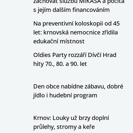
zachovat službu MIKASA a počítá
s jejím dalším financováním
Na preventivní koloskopii od 45
let: krnovská nemocnice zřídila
edukační místnost
Oldies Party rozzáří Dívčí Hrad
hity 70., 80. a 90. let
Den obce nabídne zábavu, dobré
jídlo i hudební program
Krnov: Louky už brzy doplní
průlehy, stromy a keře