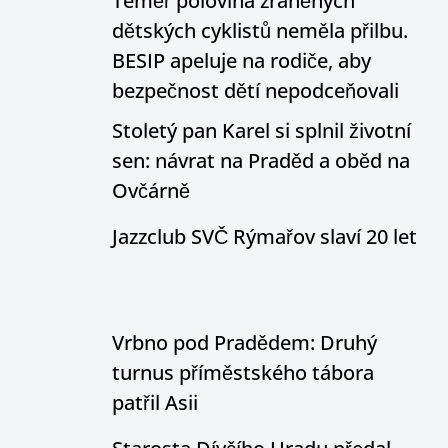
Téměř polovina zraněných
dětských cyklistů neměla přilbu.
BESIP apeluje na rodiče, aby
bezpečnost dětí nepodceňovali
Stoletý pan Karel si splnil životní
sen: návrat na Praděd a oběd na
Ovčárně
Jazzclub SVČ Rýmařov slaví 20 let
Vrbno pod Pradědem: Druhý
turnus příměstského tábora
patřil Asii