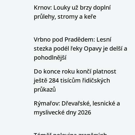
Krnov: Louky už brzy doplní
průlehy, stromy a keře
Vrbno pod Pradědem: Lesní
stezka podél řeky Opavy je delší a
pohodlnější
Do konce roku končí platnost
ještě 284 tisícům řidičských
průkazů
Rýmařov: Dřevařské, lesnické a
myslivecké dny 2026