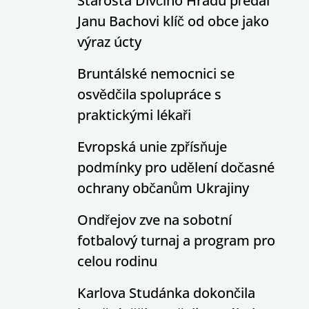
Starosta Dívčího Hradu předal
Janu Bachovi klíč od obce jako
výraz úcty
Bruntálské nemocnici se
osvědčila spolupráce s
praktickými lékaři
Evropská unie zpřísňuje
podmínky pro udělení dočasné
ochrany občanům Ukrajiny
Ondřejov zve na sobotní
fotbalový turnaj a program pro
celou rodinu
Karlova Studánka dokončila