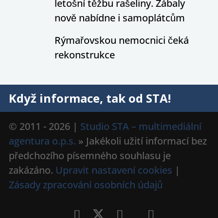
letošní těžbu rašeliny. Zábaly
nově nabídne i samoplátcům
Rýmařovskou nemocnici čeká
rekonstrukce
Když informace, tak od STA!
© 2011 - 2026 |
Studio STA – multimediální
agentura o.p.s.
» Jakékoli užití informací bez
předchozího písemného souhlasu je
zakázáno.
Upravit nastavení cookies
|
Zásady zpracování osobních údajů