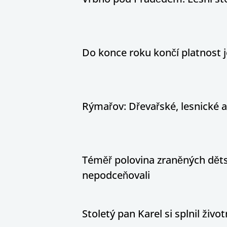
Do konce roku končí platnost j
Rýmařov: Dřevařské, lesnické 
Téměř polovina zraněných dětsk
nepodceňovali
Stoletý pan Karel si splnil živ