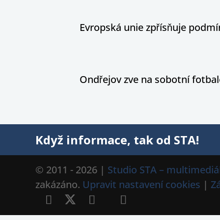
Evropská unie zpřísňuje podm
Ondřejov zve na sobotní fotbal
Když informace, tak od STA!
© 2011 - 2026 |
Studio STA – multimediál
zakázáno.
Upravit nastavení cookies
|
Z