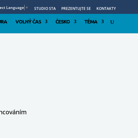
lect Language
▼
STUDIO STA
PREZENTUJTE SE
KONTAKTY
URA
VOLNÝ ČAS
ČESKO
TÉMA
nancováním