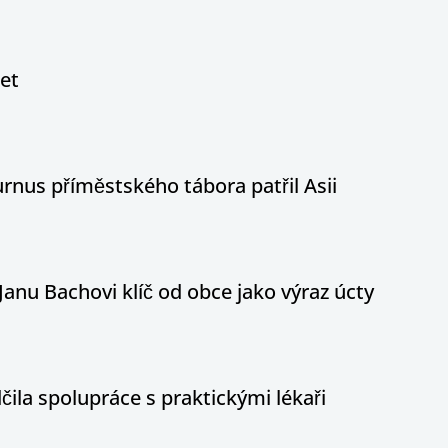
let
nus příměstského tábora patřil Asii
Janu Bachovi klíč od obce jako výraz úcty
ila spolupráce s praktickými lékaři