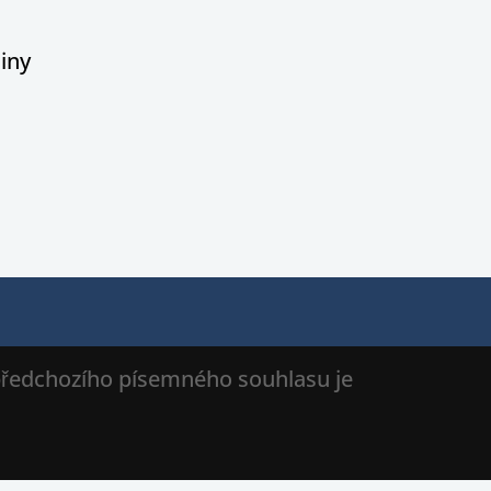
iny
 předchozího písemného souhlasu je