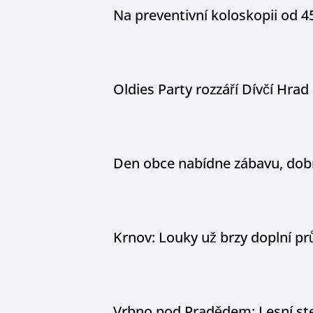
Na preventivní koloskopii od 4
Oldies Party rozzáří Dívčí Hrad h
Den obce nabídne zábavu, dobr
Krnov: Louky už brzy doplní pr
Vrbno pod Pradědem: Lesní stez