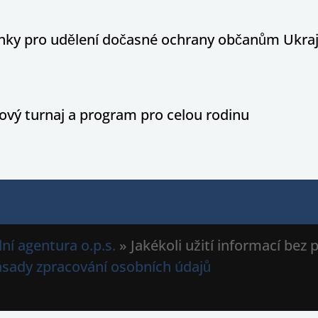
ínky pro udělení dočasné ochrany občanům Ukraj
ový turnaj a program pro celou rodinu
ní agentura o.p.s.
» Jakékoli užití informací bez
ásady zpracování osobních údajů