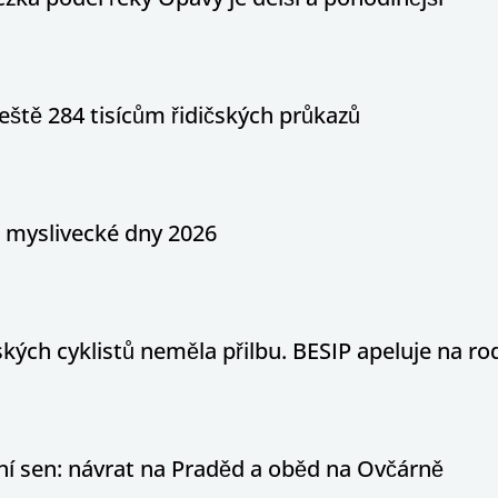
eště 284 tisícům řidičských průkazů
a myslivecké dny 2026
ých cyklistů neměla přilbu. BESIP apeluje na ro
otní sen: návrat na Praděd a oběd na Ovčárně