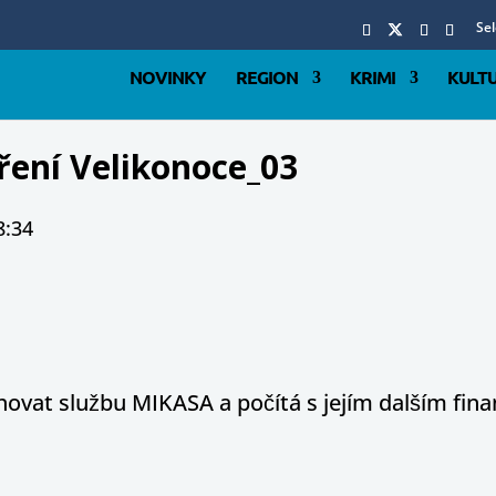
Se
NOVINKY
REGION
KRIMI
KULT
ření Velikonoce_03
8:34
hovat službu MIKASA a počítá s jejím dalším fi