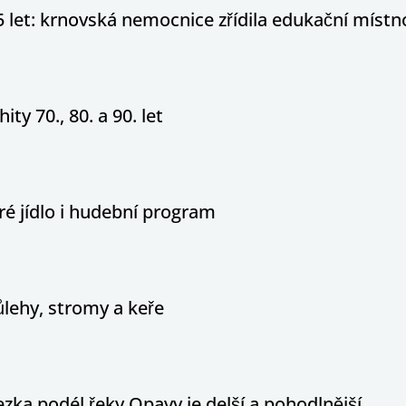
5 let: krnovská nemocnice zřídila edukační místn
ity 70., 80. a 90. let
é jídlo i hudební program
ůlehy, stromy a keře
ka podél řeky Opavy je delší a pohodlnější