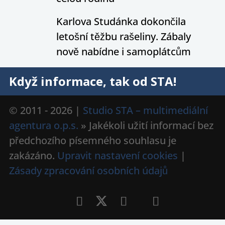
Karlova Studánka dokončila
letošní těžbu rašeliny. Zábaly
nově nabídne i samoplátcům
Když informace, tak od STA!
© 2011 - 2026 |
Studio STA – multimediální
agentura o.p.s.
» Jakékoli užití informací bez
předchozího písemného souhlasu je
zakázáno.
Upravit nastavení cookies
|
Zásady zpracování osobních údajů