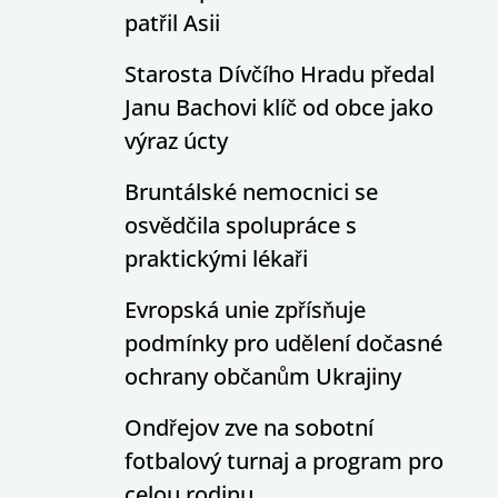
patřil Asii
Starosta Dívčího Hradu předal
Janu Bachovi klíč od obce jako
výraz úcty
Bruntálské nemocnici se
osvědčila spolupráce s
praktickými lékaři
Evropská unie zpřísňuje
podmínky pro udělení dočasné
ochrany občanům Ukrajiny
Ondřejov zve na sobotní
fotbalový turnaj a program pro
celou rodinu