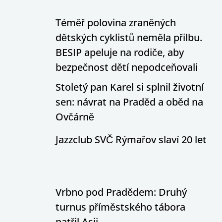
Téměř polovina zraněných
dětských cyklistů neměla přilbu.
BESIP apeluje na rodiče, aby
bezpečnost dětí nepodceňovali
Stoletý pan Karel si splnil životní
sen: návrat na Praděd a oběd na
Ovčárně
Jazzclub SVČ Rýmařov slaví 20 let
Vrbno pod Pradědem: Druhý
turnus příměstského tábora
patřil Asii