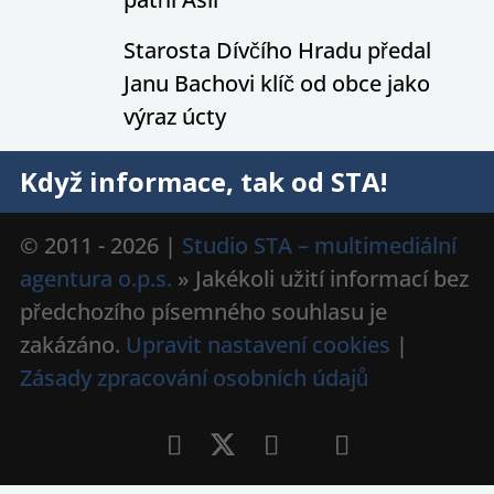
Starosta Dívčího Hradu předal
Janu Bachovi klíč od obce jako
výraz úcty
Když informace, tak od STA!
© 2011 - 2026 |
Studio STA – multimediální
agentura o.p.s.
» Jakékoli užití informací bez
předchozího písemného souhlasu je
zakázáno.
Upravit nastavení cookies
|
Zásady zpracování osobních údajů