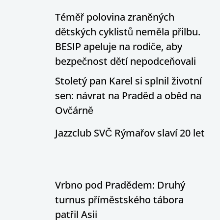
Téměř polovina zraněných
dětských cyklistů neměla přilbu.
BESIP apeluje na rodiče, aby
bezpečnost dětí nepodceňovali
Stoletý pan Karel si splnil životní
sen: návrat na Praděd a oběd na
Ovčárně
Jazzclub SVČ Rýmařov slaví 20 let
Vrbno pod Pradědem: Druhý
turnus příměstského tábora
patřil Asii