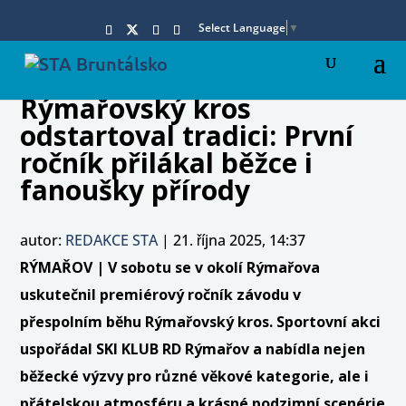
Select Language
▼
Rýmařovský kros
odstartoval tradici: První
ročník přilákal běžce i
fanoušky přírody
autor:
REDAKCE STA
|
21. října 2025, 14:37
RÝMAŘOV | V sobotu se v okolí Rýmařova
uskutečnil premiérový ročník závodu v
přespolním běhu Rýmařovský kros. Sportovní akci
uspořádal SKI KLUB RD Rýmařov a nabídla nejen
běžecké výzvy pro různé věkové kategorie, ale i
přátelskou atmosféru a krásné podzimní scenérie