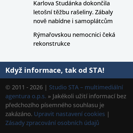
Karlova Studánka dokončila
letošní těžbu rašeliny. Zábaly
nově nabídne i samoplátcům
Rýmařovskou nemocnici čeká
rekonstrukce
Když informace, tak od STA!
© 2011 - 2026 |
Studio STA – multimediální
agentura o.p.s.
» Jakékoli užití informací bez
předchozího písemného souhlasu je
zakázáno.
Upravit nastavení cookies
|
Zásady zpracování osobních údajů