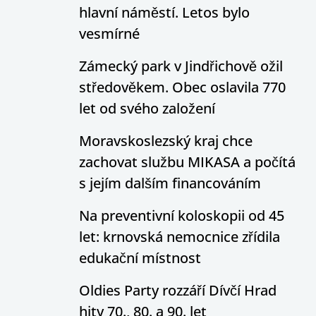
hlavní náměstí. Letos bylo
vesmírné
Zámecký park v Jindřichově ožil
středověkem. Obec oslavila 770
let od svého založení
Moravskoslezský kraj chce
zachovat službu MIKASA a počítá
s jejím dalším financováním
Na preventivní koloskopii od 45
let: krnovská nemocnice zřídila
edukační místnost
Oldies Party rozzáří Dívčí Hrad
hity 70., 80. a 90. let