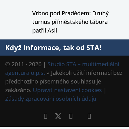
Vrbno pod Pradědem: Druhý
turnus příměstského tábora
patřil Asii
Když informace, tak od STA!
© 2011 - 2026 |
Studio STA – multimediální
agentura o.p.s.
» Jakékoli užití informací bez
předchozího písemného souhlasu je
zakázáno.
Upravit nastavení cookies
|
Zásady zpracování osobních údajů