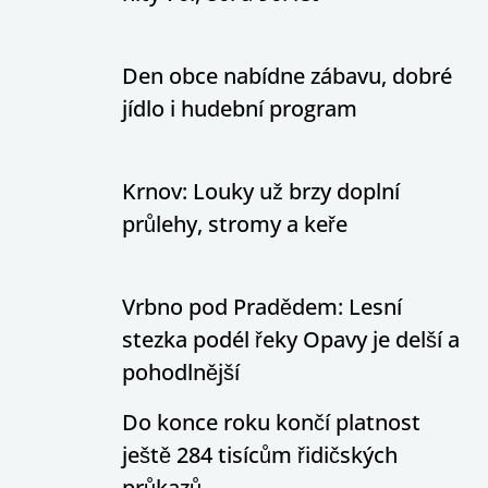
Den obce nabídne zábavu, dobré
jídlo i hudební program
Krnov: Louky už brzy doplní
průlehy, stromy a keře
Vrbno pod Pradědem: Lesní
stezka podél řeky Opavy je delší a
pohodlnější
Do konce roku končí platnost
ještě 284 tisícům řidičských
průkazů