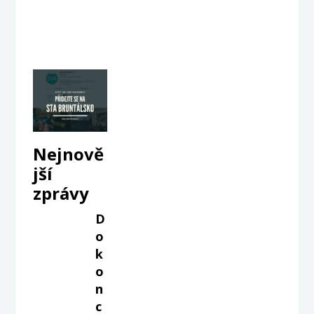
Nejnově
jší
zprávy
D
o
k
o
n
c