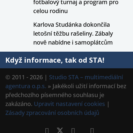
fotbalový turnaj a program pro
celou rodinu
Karlova Studánka dokončila
letošní těžbu rašeliny. Zábaly
nově nabídne i samoplátcům
Když informace, tak od STA!
© 2011 - 2026 |
Studio STA – multimediální
agentura o.p.s.
» Jakékoli užití informací bez
předchozího písemného souhlasu je
zakázáno.
Upravit nastavení cookies
|
Zásady zpracování osobních údajů