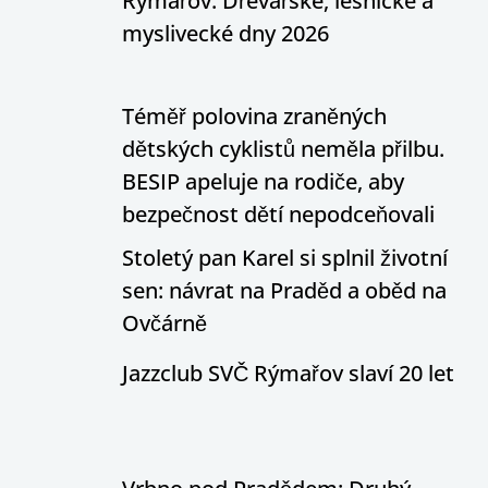
Rýmařov: Dřevařské, lesnické a
myslivecké dny 2026
Téměř polovina zraněných
dětských cyklistů neměla přilbu.
BESIP apeluje na rodiče, aby
bezpečnost dětí nepodceňovali
Stoletý pan Karel si splnil životní
sen: návrat na Praděd a oběd na
Ovčárně
Jazzclub SVČ Rýmařov slaví 20 let