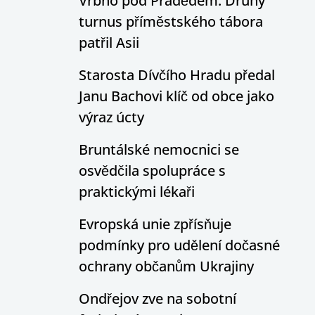
Vrbno pod Pradědem: Druhý
turnus příměstského tábora
patřil Asii
Starosta Dívčího Hradu předal
Janu Bachovi klíč od obce jako
výraz úcty
Bruntálské nemocnici se
osvědčila spolupráce s
praktickými lékaři
Evropská unie zpřísňuje
podmínky pro udělení dočasné
ochrany občanům Ukrajiny
Ondřejov zve na sobotní