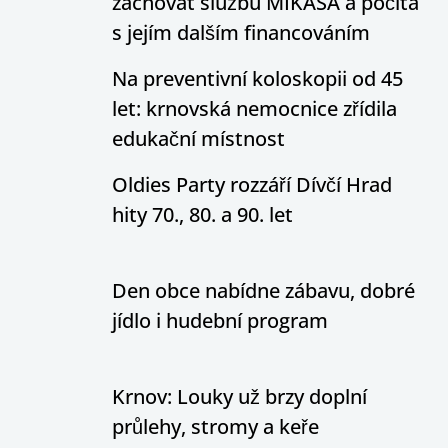
zachovat službu MIKASA a počítá
s jejím dalším financováním
Na preventivní koloskopii od 45
let: krnovská nemocnice zřídila
edukační místnost
Oldies Party rozzáří Dívčí Hrad
hity 70., 80. a 90. let
Den obce nabídne zábavu, dobré
jídlo i hudební program
Krnov: Louky už brzy doplní
průlehy, stromy a keře