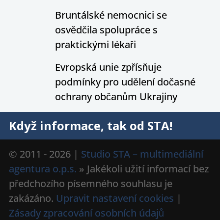
Bruntálské nemocnici se
osvědčila spolupráce s
praktickými lékaři
Evropská unie zpřísňuje
podmínky pro udělení dočasné
ochrany občanům Ukrajiny
Když informace, tak od STA!
© 2011 - 2026 |
Studio STA – multimediální
agentura o.p.s.
» Jakékoli užití informací bez
předchozího písemného souhlasu je
zakázáno.
Upravit nastavení cookies
|
Zásady zpracování osobních údajů