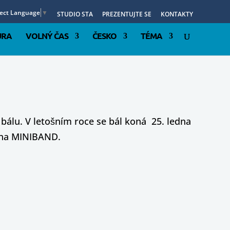
lect Language
▼
STUDIO STA
PREZENTUJTE SE
KONTAKTY
URA
VOLNÝ ČAS
ČESKO
TÉMA
álu. V letošním roce se bál koná 25. ledna
pina MINIBAND.