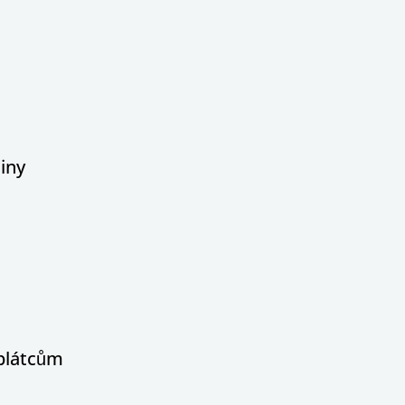
iny
oplátcům