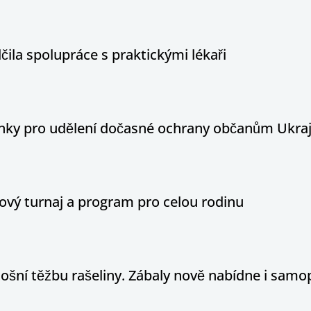
ila spolupráce s praktickými lékaři
ínky pro udělení dočasné ochrany občanům Ukraj
ový turnaj a program pro celou rodinu
tošní těžbu rašeliny. Zábaly nově nabídne i sam