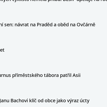
otní sen: návrat na Praděd a oběd na Ovčárně
let
nus příměstského tábora patřil Asii
Janu Bachovi klíč od obce jako výraz úcty