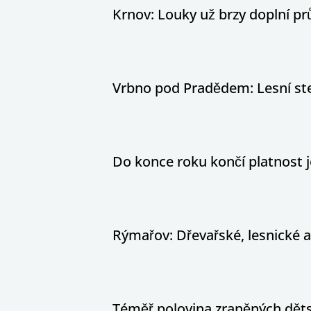
Krnov: Louky už brzy doplní pr
Vrbno pod Pradědem: Lesní stez
Do konce roku končí platnost j
Rýmařov: Dřevařské, lesnické 
Téměř polovina zraněných dětsk