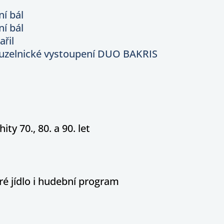
ní bál
ní bál
řil
ouzelnické vystoupení DUO BAKRIS
ity 70., 80. a 90. let
é jídlo i hudební program