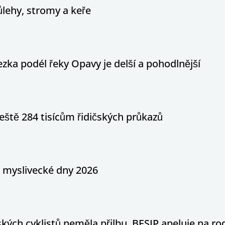
ůlehy, stromy a keře
ka podél řeky Opavy je delší a pohodlnější
eště 284 tisícům řidičských průkazů
a myslivecké dny 2026
ých cyklistů neměla přilbu. BESIP apeluje na ro