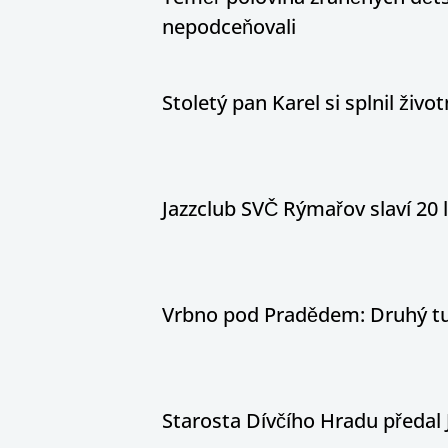
nepodceňovali
Stoletý pan Karel si splnil živ
Jazzclub SVČ Rýmařov slaví 20 
Vrbno pod Pradědem: Druhý tur
Starosta Dívčího Hradu předal 