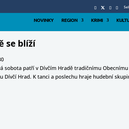
Se
NOVINKY
REGION
KRIMI
KULT
 se blíží
30
 sobota patří v Dívčím Hradě tradičnímu Obecnímu b
u Dívčí Hrad. K tanci a poslechu hraje hudební sku