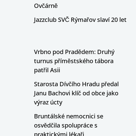
Ovčárně
Jazzclub SVČ Rýmařov slaví 20 let
Vrbno pod Pradědem: Druhý
turnus příměstského tábora
patřil Asii
Starosta Dívčího Hradu předal
Janu Bachovi klíč od obce jako
výraz úcty
Bruntálské nemocnici se
osvědčila spolupráce s
praktickými lékaři