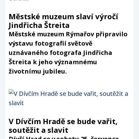
Městské muzeum slaví výročí
Jindřicha Štreita
Městské muzeum Rýmařov připravilo
výstavu fotografií světově
uznávaného fotografa Jindřicha
Štreita k jeho významnému
životnímu jubileu.
V Dívčím Hradě se bude vařit,
soutěžit a slavit
Dívčí Hrad se v sobotu 25. července