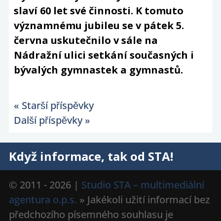
slaví 60 let své činnosti. K tomuto
významnému jubileu se v pátek 5.
června uskutečnilo v sále na
Nádražní ulici setkání současných i
bývalých gymnastek a gymnastů.
« Starší příspěvky
Další příspěvky »
Když informace, tak od STA!
© 2011 - 2026 |
Studio STA – multimediální
agentura o.p.s.
» Jakékoli užití informací bez
předchozího písemného souhlasu je