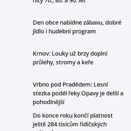
hity 70., 80. a 90. let
Den obce nabídne zábavu, dobré
jídlo i hudební program
Krnov: Louky už brzy doplní
průlehy, stromy a keře
Vrbno pod Pradědem: Lesní
stezka podél řeky Opavy je delší a
pohodlnější
Do konce roku končí platnost
ještě 284 tisícům řidičských