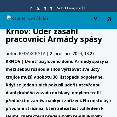
Select Language
▼
Krnov: Úder zasáhl
pracovnici Armády spásy
autor:
REDAKCE STA
|
2. prosince 2024, 13:27
KRNOV | Uvnitř azylového domu Armády spásy si
mezi sebou rozhodla silou vyřizovat své účty
trojice mužů v sobotu 30. listopadu odpoledne.
Když se jeden z nich pokusil udeřit otevřenou
dlaní druhého zezadu do hlavy, omylem trefil
předloktím zaměstnankyni zařízení. Na místo byli
přivoláni strážníci, kteří záležitost vzhledem k
jejímu charakteru předali svým republikovým