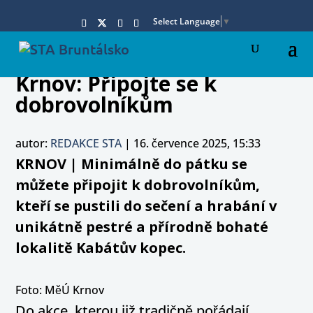
Select Language
▼
Krnov: Připojte se k
dobrovolníkům
autor:
REDAKCE STA
|
16. července 2025, 15:33
KRNOV | Minimálně do pátku se
můžete připojit k dobrovolníkům,
kteří se pustili do sečení a hrabání v
unikátně pestré a přírodně bohaté
lokalitě Kabátův kopec.
Foto: MěÚ Krnov
Do akce, kterou již tradičně pořádají