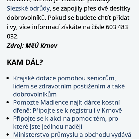
Slezské odrůdy
, se zapojily přes dvě desítky
dobrovolníků. Pokud se budete chtít přidat
i vy, více informací získáte na čísle 603 483
032.
Zdroj: MěÚ Krnov
KAM DÁL?
Krajské dotace pomohou seniorům,
lidem se zdravotním postižením a také
dobrovolníkům
Pomozte Madlence najít dárce kostní
dřeně: Připojte se k registru i v Krnově
Připojte se k akci na pomoc těm, pro
které jste jedinou nadějí
Ministerstvo průmyslu a obchodu vydává