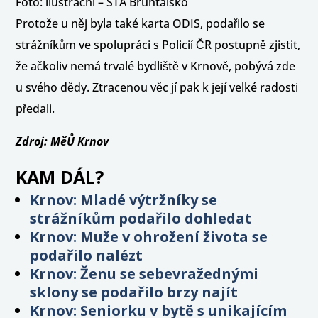
Foto: ilustrační – STA Bruntálsko
Protože u něj byla také karta ODIS, podařilo se
strážníkům ve spolupráci s Policií ČR postupně zjistit,
že ačkoliv nemá trvalé bydliště v Krnově, pobývá zde
u svého dědy. Ztracenou věc jí pak k její velké radosti
předali.
Zdroj: MěŮ Krnov
KAM DÁL?
Krnov: Mladé výtržníky se
strážníkům podařilo dohledat
Krnov: Muže v ohrožení života se
podařilo nalézt
Krnov: Ženu se sebevražednými
sklony se podařilo brzy najít
Krnov: Seniorku v bytě s unikajícím