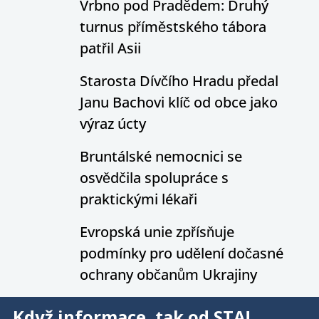
Vrbno pod Pradědem: Druhý
turnus příměstského tábora
patřil Asii
Starosta Dívčího Hradu předal
Janu Bachovi klíč od obce jako
výraz úcty
Bruntálské nemocnici se
osvědčila spolupráce s
praktickými lékaři
Evropská unie zpřísňuje
podmínky pro udělení dočasné
ochrany občanům Ukrajiny
Když informace, tak od STA!