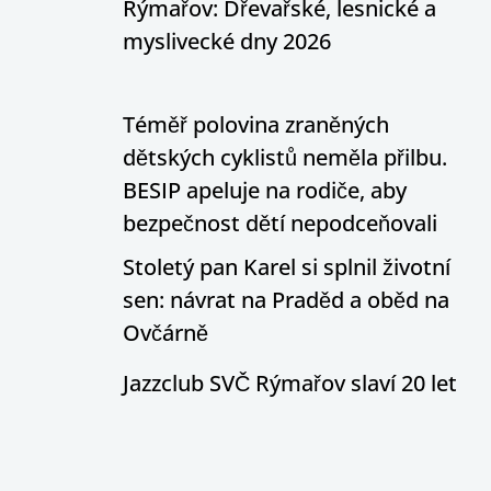
Rýmařov: Dřevařské, lesnické a
myslivecké dny 2026
Téměř polovina zraněných
dětských cyklistů neměla přilbu.
BESIP apeluje na rodiče, aby
bezpečnost dětí nepodceňovali
Stoletý pan Karel si splnil životní
sen: návrat na Praděd a oběd na
Ovčárně
Jazzclub SVČ Rýmařov slaví 20 let